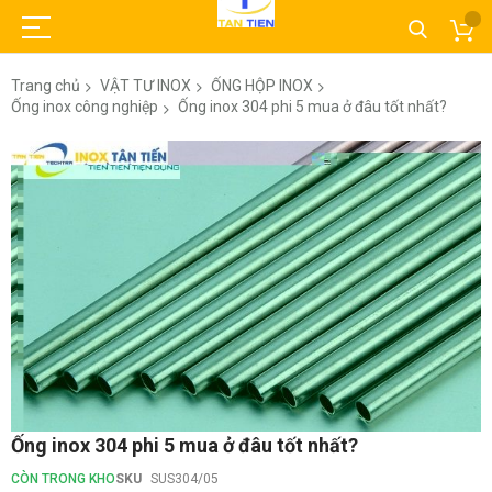
Trang chủ
VẬT TƯ INOX
ỐNG HỘP INOX
Ống inox công nghiệp
Ống inox 304 phi 5 mua ở đâu tốt nhất?
Chuyển
đến
phần
đầu
của
thư
viện
hình
ảnh
Chuyển
Ống inox 304 phi 5 mua ở đâu tốt nhất?
đến
phần
CÒN TRONG KHO
SKU
SUS304/05