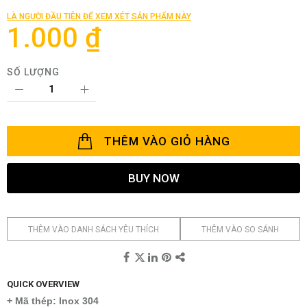
đầu
của
LÀ NGƯỜI ĐẦU TIÊN ĐỂ XEM XÉT SẢN PHẨM NÀY
thư
1.000 ₫
viện
hình
ảnh
SỐ LƯỢNG
THÊM VÀO GIỎ HÀNG
BUY NOW
THÊM VÀO DANH SÁCH YÊU THÍCH
THÊM VÀO SO SÁNH
QUICK OVERVIEW
+ Mã thép: Inox 304