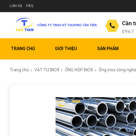
Liên hệ
FAQ
Cần t
0967
TRANG CHỦ
GIỚI THIỆU
SẢN PHẨM
Trang chủ
VẬT TƯ INOX
ỐNG HỘP INOX
Ống inox công nghi
Chuyển
đến
phần
đầu
của
thư
viện
hình
ảnh