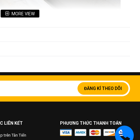
MORE VIEW
Đăng
ký
ĐĂNG KÍ THEO DÕI
để
nhận
bản
tin
của
chúng
C LIÊN KẾT
PHƯƠNG THỨC THANH TOÁN
tôi:
 trên Tân Tiến