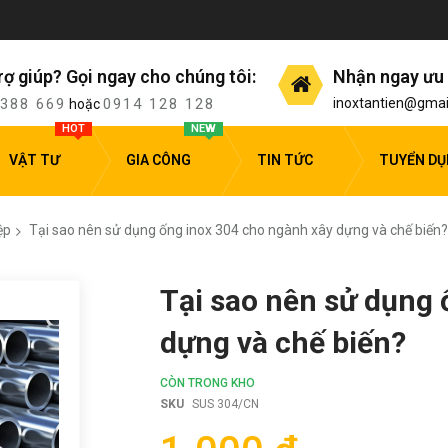
rợ giúp? Gọi ngay cho chúng tôi:
Nhận ngay ưu 
 388 669
0914 128 128
inoxtantien@gmai
hoặc
HOT
NEW
VẬT TƯ
GIA CÔNG
TIN TỨC
TUYỂN D
ệp
Tại sao nên sử dụng ống inox 304 cho ngành xây dựng và chế biến?
Tại sao nên sử dụng 
dựng và chế biến?
CÒN TRONG KHO
SKU
SUS 304/CN