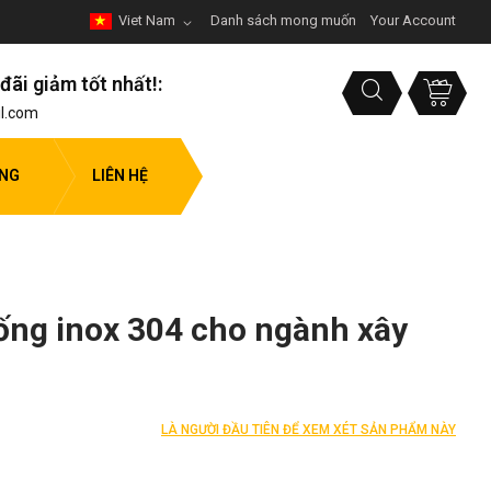
Viet Nam
Danh sách mong muốn
Your Account
đãi giảm tốt nhất!:
l.com
ỤNG
LIÊN HỆ
ống inox 304 cho ngành xây
LÀ NGƯỜI ĐẦU TIÊN ĐỂ XEM XÉT SẢN PHẨM NÀY