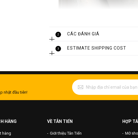
CÁC ĐÁNH GIÁ
2
ESTIMATE SHIPPING COST
3
p nhật đầu tiên!
CH HÀNG
VỀ TÂN TIẾN
HỢP TÁ
t hàng
Giới thiệu Tân Tiến
Mở shop