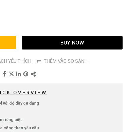
G
BUY NOW
CH YÊU THÍCH
THÊM VÀO SO SÁNH
ICK OVERVIEW
4 với độ dày đa dạng
n riêng biệt
ia công theo yêu cầu