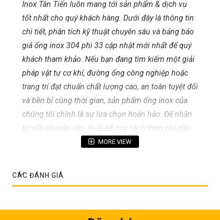
Inox Tân Tiến luôn mang tới sản phẩm & dịch vụ
tốt nhất cho quý khách hàng. Dưới đây là thông tin
chi tiết, phân tích kỹ thuật chuyên sâu và bảng báo
giá ống inox 304 phi 33 cập nhật mới nhất để quý
khách tham khảo. Nếu bạn đang tìm kiếm một giải
pháp vật tư cơ khí, đường ống công nghiệp hoặc
trang trí đạt chuẩn chất lượng cao, an toàn tuyệt đối
và bền bỉ cùng thời gian, sản phẩm ống inox của
chúng tôi chính là sự lựa chọn hoàn hảo. Để nhận
tư vấn chuyên sâu, thiết kế quy cách theo yêu cầu
và báo giá ưu đãi tốt nhất cho dự án, quý khách
MORE VIEW
hàng vui lòng liên hệ ngay qua số điện thoại
0967
388 669
hoặc
0914 128 128
. Đội ngũ chuyên gia kỹ
CÁC ĐÁNH GIÁ
thuật của chúng tôi luôn sẵn sàng đồng hành cùng
bạn 24/7!