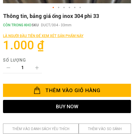
Chuyển
Thông tin, bảng giá ống inox 304 phi 33
đến
phần
CÒN TRONG KHO
SKU
DUCT/304 - 33mm
đầu
của
LÀ NGƯỜI ĐẦU TIÊN ĐỂ XEM XÉT SẢN PHẨM NÀY
thư
1.000 ₫
viện
hình
ảnh
SỐ LƯỢNG
THÊM VÀO GIỎ HÀNG
BUY NOW
THÊM VÀO DANH SÁCH YÊU THÍCH
THÊM VÀO SO SÁNH