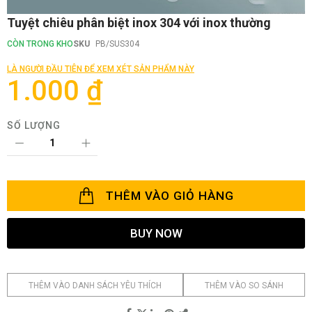
Chuyển
Tuyệt chiêu phân biệt inox 304 với inox thường
đến
phần
CÒN TRONG KHO
SKU
PB/SUS304
đầu
của
LÀ NGƯỜI ĐẦU TIÊN ĐỂ XEM XÉT SẢN PHẨM NÀY
thư
1.000 ₫
viện
hình
ảnh
SỐ LƯỢNG
THÊM VÀO GIỎ HÀNG
BUY NOW
THÊM VÀO DANH SÁCH YÊU THÍCH
THÊM VÀO SO SÁNH