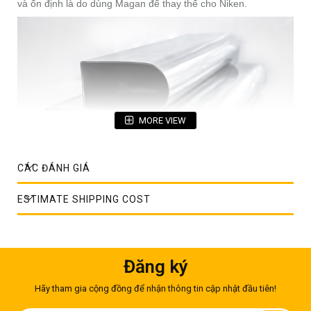
và ổn định là do dùng Magan để thay thế cho Niken.
MORE VIEW
CÁC ĐÁNH GIÁ
ESTIMATE SHIPPING COST
Ống đúc inox 304
Giá inox 304 tại Việt Nam là bao nhiêu?
Trong tình hình giá của Niken tăng liên tục thì những dòng
Inox chứa hàm lượng Niken thấp, giá cả thấp và ổn định mang
Đăng ký
lại sự hấp dẫn thực sự. Và Inox 201 là một lựa chọn phù hợp,
mác Inox ngày càng được dần chiếm được nhiều thị trường,
Hãy tham gia cộng đồng để nhận thông tin cập nhật đầu tiên!
những nơi mà
inox 304
và Inox 301 là lựa chọn chủ yếu. Inox
201 có giá cả thấp và ổn định là do dùng Magan để thay thế