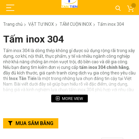
Trang chủ
VẬT TƯ INOX
TẤM CUỘN INOX
Tấm inox 304
Tấm inox 304
Tấm inox 304 là dòng thép không gỉ được sử dụng rộng rãi trong xây
dựng, cơ khí, nội thất, thực phẩm, y tế và nhiều ngành công nghiệp
nhờ khả năng chống ăn mòn vượt trội, độ bền cao và dễ gia công.
Nếu bạn đang tìm kiếm đơn vị cung cấp
tấm inox 304 chính hãng
,
đầy đủ kích thước, giá cạnh tranh cùng dịch vụ gia công theo yêu cầu
thì
Inox Tân Tiến
là một trong những lựa chọn đáng tin cậy tại Việt
Nam. Bài viết dưới đây sẽ giúp bạn hiểu rõ về đặc điểm, ứng dụng,
bảng giá và kinh nghiệm lựa chọn tấm inox 304 phù hợp với nhu cầu
sử dụng.
MORE VIEW
Tấm Inox 304 Là Gì?
Tấm inox 304 là loại thép không gỉ thuộc nhóm Austenitic, chứa
MUA SẮM BẰNG
khoảng
18% Crom (Cr)
và
8% Niken (Ni)
. Đây là mác inox phổ biến
nhất hiện nay nhờ khả năng chống oxy hóa, chống ăn mòn và chịu
nhiệt tốt.