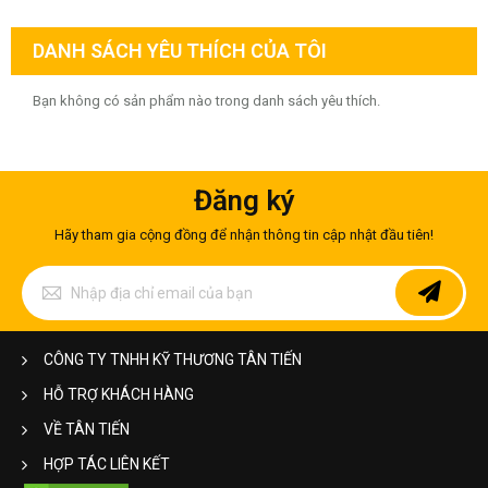
Cán nóng
Xử lý hóa chất
DANH SÁCH YÊU THÍCH CỦA TÔI
Phù hợp ngành hóa chất, công nghiệp nặng
Bạn không có sản phẩm nào trong danh sách yêu thích.
Bề mặt 2B
Đây là loại bề mặt được sử dụng phổ biến nhất.
Đăng ký
Ưu điểm:
Mịn
Hãy tham gia cộng đồng để nhận thông tin cập nhật đầu tiên!
Dễ vệ sinh
Đăng
Chống bám bẩn
ký
để
Giá thành hợp lý
nhận
bản
CÔNG TY TNHH KỸ THƯƠNG TÂN TIẾN
Ứng dụng:
tin
của
HỖ TRỢ KHÁCH HÀNG
Nhà máy thực phẩm
chúng
tôi:
Thiết bị công nghiệp
VỀ TÂN TIẾN
Gia dụng
HỢP TÁC LIÊN KẾT