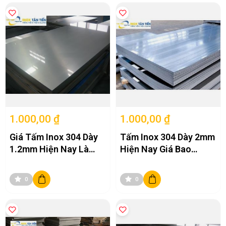
cách và chủng loại khác nhau.
Với nhiều năm kinh nghiệm trong ngành, Inox Tân Tiến luôn hướng
đến mục tiêu mang đến cho khách hàng những sản phẩm đạt tiêu
chuẩn chất lượng quốc tế, đáp ứng đa dạng nhu cầu từ công trình
dân dụng đến các dự án công nghiệp quy mô lớn.
Cam kết của Inox Tân Tiến
Cung cấp inox 304 chính hãng.
Đầy đủ chứng chỉ chất lượng theo tiêu chuẩn quốc tế.
Đa dạng kích thước và độ dày.
1.000,00 ₫
1.000,00 ₫
Gia công theo yêu cầu.
Giao hàng nhanh trên toàn quốc.
Giá Tấm Inox 304 Dày
Tấm Inox 304 Dày 2mm
Chính sách bảo hành và hỗ trợ kỹ thuật rõ ràng.
1.2mm Hiện Nay Là
Hiện Nay Giá Bao
Bao Nhiêu?
Nhiêu?
Đặc Điểm Nổi Bật Của Tấm Inox 304
0
0
Tấm inox 304 được đánh giá là vật liệu có hiệu suất sử dụng cao nhờ
sở hữu nhiều đặc tính nổi bật.
Chống ăn mòn vượt trội