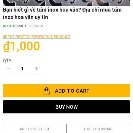
Skip
Bạn biết gì về tấm inox hoa văn? Địa chỉ mua tấm
to
inox hoa văn uy tín
the
beginning
IN STOCK
SKU
TSUS/HV
of
the
BE THE FIRST TO REVIEW THIS PRODUCT
images
₫1,000
gallery
QTY
ADD TO CART
BUY NOW
ADD TO WISH LIST
ADD TO COMPARE