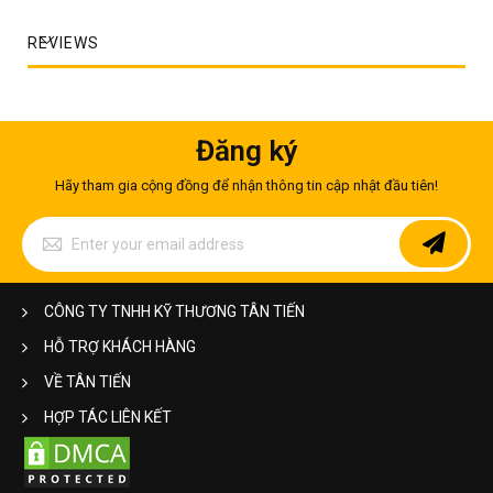
REVIEWS
Đăng ký
Hãy tham gia cộng đồng để nhận thông tin cập nhật đầu tiên!
Sign
Up
for
Our
Newsletter:
CÔNG TY TNHH KỸ THƯƠNG TÂN TIẾN
HỖ TRỢ KHÁCH HÀNG
1.1. Inox hoa văn là gì?
VỀ TÂN TIẾN
Inox hoa văn
là một dòng sản phẩm trang trí sang trọng bậc
HỢP TÁC LIÊN KẾT
nhất hiện nay trong giới thẩm mỹ. Nó còn được gọi với cái tên
tiếng Anh là Embossing + Etching + Laser Printing. Đặc điểm
của nhóm này là sử dụng loại inox có sẵn hoa văn và gia công
chúng thành sản phẩm đẹp mắt như mong đợi. Trong thành