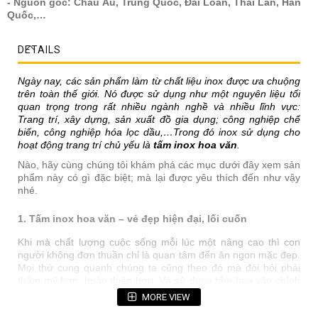
- Nguồn gốc: Châu Âu, Trung Quốc, Đài Loan, Thái Lan, Hàn
Quốc,…
DETAILS
Ngày nay, các sản phẩm làm từ chất liệu inox được ưa chuộng
trên toàn thế giới. Nó được sử dụng như một nguyên liệu tối
quan trọng trong rất nhiều ngành nghề và nhiều lĩnh vực:
Trang trí, xây dựng, sản xuất đồ gia dụng; công nghiệp chế
biến, công nghiệp hóa lọc dầu,…Trong đó inox sử dụng cho
hoạt động trang trí chủ yếu là
tấm inox hoa văn
.
Nào, hãy cùng chúng tôi khám phá các mục dưới đây xem sản
phẩm này có gì đặc biệt; mà lại được yêu thích đến như vậy
nhé.
1. Tấm inox hoa văn – vẻ đẹp hiện đại, lối cuốn
Khi mà chất lượng cuộc sống mỗi lúc một nâng cao thì con
người không đơn thuần chỉ là quan tâm đến ăn ngon mặc đẹp.
Mọi thứ cung quanh chúng ta cũng theo đó mà đòi hỏi phải
thẩm mỹ hơn, hoàn thiện hơn. Và sử dụng tấm hoa văn chính
là một nghệ thuật giúp các chủ đầu tư có được không gian cực
MORE VIEW
kỳ độc đáo; ấn tượng, thu hút mạnh mẽ mọi ánh nhìn.