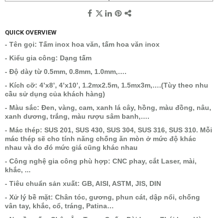
QUICK OVERVIEW
- Tên gọi: Tấm inox hoa văn, tấm hoa văn inox
- Kiểu gia công: Dạng tấm
- Độ dày từ 0.5mm, 0.8mm, 1.0mm,….
- Kích cỡ: 4’x8’, 4’x10’, 1.2mx2.5m, 1.5mx3m,….(Tùy theo nhu
cầu sử dụng của khách hàng)
- Màu sắc: Đen, vàng, cam, xanh lá cây, hồng, màu đồng, nâu,
xanh dương, trắng, màu rượu sâm banh,….
- Mác thép: SUS 201, SUS 430, SUS 304, SUS 316, SUS 310. Mỗi
mác thép sẽ cho tính năng chống ăn mòn ở mức độ khác
nhau và do đó mức giá cũng khác nhau
- Công nghệ gia công phù hợp: CNC phay, cắt Laser, mài,
khắc, ...
- Tiêu chuẩn sản xuất: GB, AISI, ASTM, JIS, DIN
- Xử lý bề mặt: Chân tóc, gương, phun cát, dập nổi, chống
vân tay, khắc, cổ, tráng, Patina…