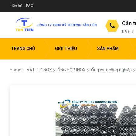
Liên hệ
FAQ
Cần t
0967
TRANG CHỦ
GIỚI THIỆU
SẢN PHẨM
Home
VẬT TƯ INOX
ỐNG HỘP INOX
Ống inox công nghiệp
Skip
to
the
end
of
the
images
gallery