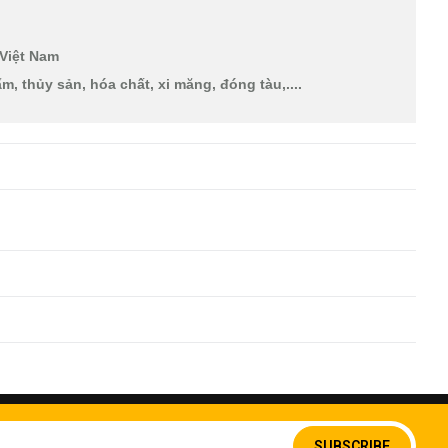
 Việt Nam
, thủy sản, hóa chất, xi măng, đóng tàu,....
Sign
Up
SUBSCRIBE