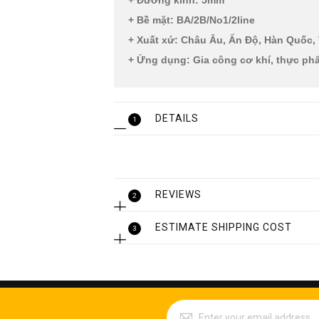
+ Đường kính: 5mm
+ Bề mặt: BA/2B/No1/2line
+ Xuất xứ: Châu Âu, Ấn Độ, Hàn Quốc,
+ Ứng dụng: Gia công cơ khí, thực phẩm
DETAILS
1
REVIEWS
2
ESTIMATE SHIPPING COST
3