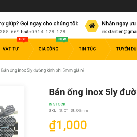
rợ giúp? Gọi ngay cho chúng tôi:
Nhận ngay ưu 
 388 669
0914 128 128
inoxtantien@gmai
hoặc
HOT
NEW
VẬT TƯ
GIA CÔNG
TIN TỨC
TUYỂN D
Bán ống inox 5ly đường kính phi 5mm giá rẻ
Bán ống inox 5ly đườ
IN STOCK
SKU
DUCT - SUS/5mm
₫1,000