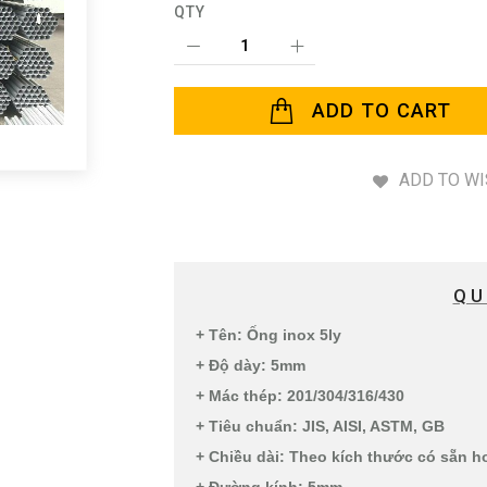
QTY
ADD TO CART
ADD TO WI
QU
+ Tên: Ống inox 5ly
+ Độ dày: 5mm
+ Mác thép: 201/304/316/430
+ Tiêu chuẩn: JIS, AISI, ASTM, GB
+ Chiều dài: Theo kích thước có sẵn h