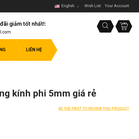
English
Wish List
Your Account
đãi giảm tốt nhất!:
l.com
ỤNG
LIÊN HỆ
ng kính phi 5mm giá rẻ
BE THE FIRST TO REVIEW THIS PRODUCT