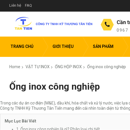
Liên hệ
FAQ
Cần t
0967
TRANG CHỦ
GIỚI THIỆU
SẢN PHẨM
Home
VẬT TƯ INOX
ỐNG HỘP INOX
Ống inox công nghiệp
Ống inox công nghiệp
Trong các dự án cơ điện (M&E), dầu khí, hóa chất và xử lý nước, việc lự
Công ty TNHH Kỹ Thương Tân Tiến mang đến cái nhìn toàn diện từ thông số 
Mục Lục Bài Viết
1. Ống inox công nghiệp là gì? Phân loại chi tiết