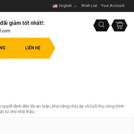
English
Wish List
Your Account
đãi giảm tốt nhất!:
l.com
ỤNG
LIÊN HỆ
ò quyết định đến độ an toàn, khả năng chịu áp và tuổi thọ công trình.
ật tư cho nhà thầu.