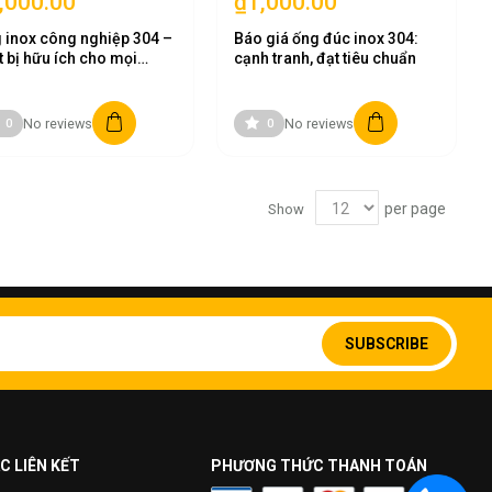
,000.00
₫1,000.00
 inox công nghiệp 304 –
Báo giá ống đúc inox 304:
t bị hữu ích cho mọi
cạnh tranh, đạt tiêu chuẩn
nh nghiệp
No reviews
No reviews
0
0
per page
Show
Sign
Up
SUBSCRIBE
for
Our
Newsletter:
 Tiến:
C LIÊN KẾT
PHƯƠNG THỨC THANH TOÁN