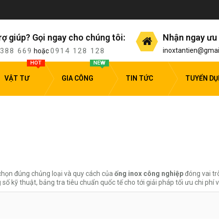
rợ giúp? Gọi ngay cho chúng tôi:
Nhận ngay ưu 
 388 669
0914 128 128
inoxtantien@gmai
hoặc
HOT
NEW
VẬT TƯ
GIA CÔNG
TIN TỨC
TUYỂN D
a chọn đúng chủng loại và quy cách của
ống inox công nghiệp
đóng vai tr
kỹ thuật, bảng tra tiêu chuẩn quốc tế cho tới giải pháp tối ưu chi phí v