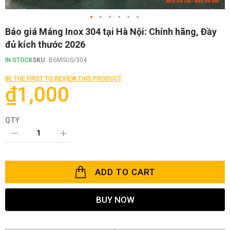
Skip
Báo giá Máng Inox 304 tại Hà Nội: Chính hãng, Đầy
to
đủ kích thước 2026
the
beginning
IN STOCK
SKU
BGMSUS/304
of
the
BE THE FIRST TO REVIEW THIS PRODUCT
images
₫1,000
gallery
QTY
ADD TO CART
BUY NOW