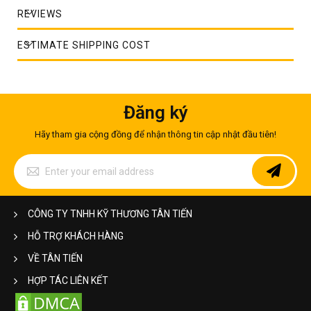
nhất 2026 (Theo Kg & Mét tới)
REVIEWS
2. Bảng thông số kỹ thuật & quy cách chấn
ESTIMATE SHIPPING COST
gấp máng inox 304 chuẩn
3. Máng inox 304 là gì? Các loại máng inox
thông dụng nhất hiện nay
Đăng ký
4. Ưu điểm vượt trội và ứng dụng thực tế của
Hãy tham gia cộng đồng để nhận thông tin cập nhật đầu tiên!
máng inox 304
4.1. Ưu điểm cơ lý tính của mác thép SUS
Sign
304
Up
for
4.2. Ứng dụng trong công nghiệp, dân dụng
Our
và nông nghiệp
Newsletter:
CÔNG TY TNHH KỸ THƯƠNG TÂN TIẾN
5. Tại sao nên gia công máng inox 304 tại
HỖ TRỢ KHÁCH HÀNG
xưởng Inox Tân Tiến Hà Nội?
VỀ TÂN TIẾN
6. Các câu hỏi thường gặp khi mua và thi
HỢP TÁC LIÊN KẾT
công máng inox 304 (FAQ)