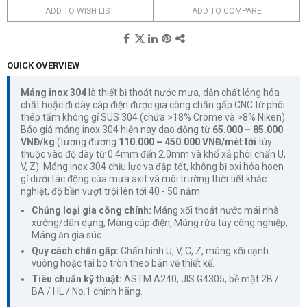
ADD TO WISH LIST
ADD TO COMPARE
QUICK OVERVIEW
Máng inox 304
là thiết bị thoát nước mưa, dẫn chất lỏng hóa
chất hoặc đi dây cáp điện được gia công chấn gấp CNC từ phôi
thép tấm không gỉ SUS 304 (chứa >18% Crome và >8% Niken).
Báo giá máng inox 304 hiện nay dao động từ
65.000 – 85.000
VNĐ/kg
(tương đương
110.000 – 450.000 VNĐ/mét tới
tùy
thuộc vào độ dày từ 0.4mm đến 2.0mm và khổ xả phôi chấn U,
V, Z). Máng inox 304 chịu lực va đập tốt, không bị oxi hóa hoen
gỉ dưới tác động của mưa axit và môi trường thời tiết khắc
nghiệt, độ bền vượt trội lên tới 40 - 50 năm.
Chủng loại gia công chính:
Máng xối thoát nước mái nhà
xưởng/dân dụng, Máng cáp điện, Máng rửa tay công nghiệp,
Máng ăn gia súc.
Quy cách chấn gấp:
Chấn hình U, V, C, Z, máng xối cạnh
vuông hoặc tai bo tròn theo bản vẽ thiết kế.
Tiêu chuẩn kỹ thuật:
ASTM A240, JIS G4305, bề mặt 2B /
BA / HL / No.1 chính hãng.