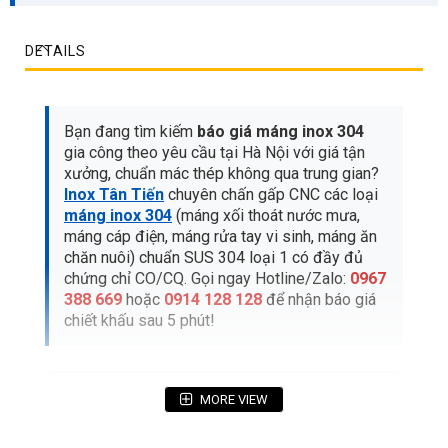
DETAILS
Bạn đang tìm kiếm
báo giá máng inox 304
gia công theo yêu cầu tại Hà Nội với giá tận
xưởng, chuẩn mác thép không qua trung gian?
Inox Tân Tiến
chuyên chấn gấp CNC các loại
máng inox 304
(máng xối thoát nước mưa,
máng cáp điện, máng rửa tay vi sinh, máng ăn
chăn nuôi) chuẩn SUS 304 loại 1 có đầy đủ
chứng chỉ CO/CQ. Gọi ngay Hotline/Zalo:
0967
388 669
hoặc
0914 128 128
để nhận báo giá
chiết khấu sau 5 phút!
MỤC LỤC BÀI VIẾT CHI TIẾT
MORE VIEW
1. Bảng báo giá máng inox 304 gia công mới