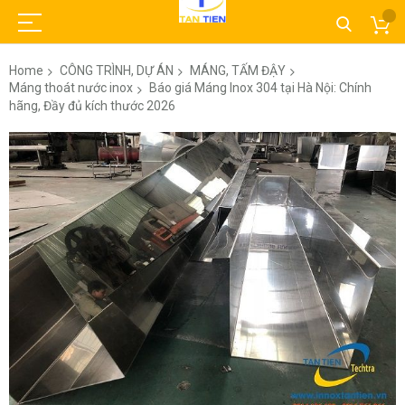
Home
CÔNG TRÌNH, DỰ ÁN
MÁNG, TẤM ĐẬY
Máng thoát nước inox
Báo giá Máng Inox 304 tại Hà Nội: Chính
hãng, Đầy đủ kích thước 2026
Skip
to
the
end
of
the
images
gallery