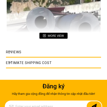
MORE VIEW
REVIEWS
ESTIMATE SHIPPING COST
Đăng ký
Hãy tham gia cộng đồng để nhận thông tin cập nhật đầu tiên!
Ống đúc inox 304
Sign
Dưới đây là bảng báo giá ống đúc inox 304 đang được áp
Up