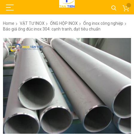
Home
VẬT TƯ INOX
ỐNG HỘP INOX
Ống inox công nghiệp
Báo giá ống đúc inox 304: cạnh tranh, đạt tiêu chuẩn
Skip
to
the
end
of
the
images
gallery