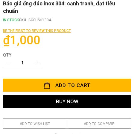
Skip
Báo giá ống đúc inox 304: cạnh tranh, đạt tiêu
to
chuẩn
the
beginning
IN STOCK
SKU
BGSUS/Đ-304
of
the
BE THE FIRST TO REVIEW THIS PRODUCT
images
₫1,000
gallery
QTY
ADD TO CART
BUY NOW
ADD TO WISH LIST
ADD TO COMPARE