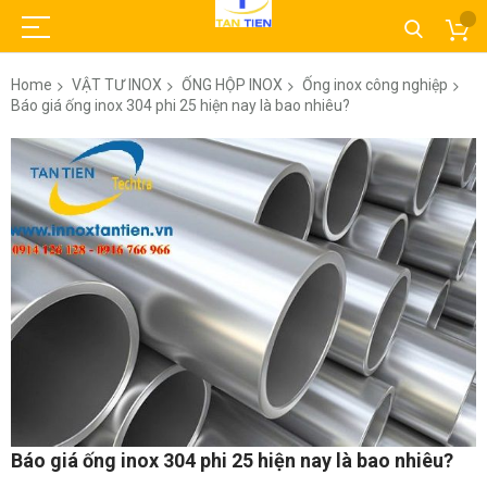
Home
VẬT TƯ INOX
ỐNG HỘP INOX
Ống inox công nghiệp
Báo giá ống inox 304 phi 25 hiện nay là bao nhiêu?
Skip
to
the
end
of
the
images
gallery
Skip
Báo giá ống inox 304 phi 25 hiện nay là bao nhiêu?
to