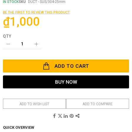
the
IN STOCK
SKU
DUCT - SUS/304-25mm
beginning
of
BE THE FIRST TO REVIEW THIS PRODUCT
the
₫1,000
images
gallery
QTY
ADD TO CART
BUY NOW
ADD TO WISH LIST
ADD TO COMPARE
QUICK OVERVIEW