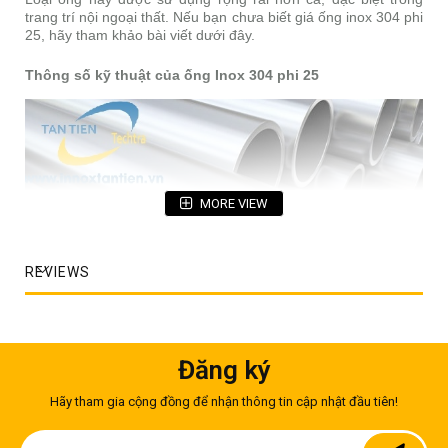
trang trí nội ngoại thất. Nếu bạn chưa biết giá ống inox 304 phi
25, hãy tham khảo bài viết dưới đây.
Thông số kỹ thuật của ống Inox 304 phi 25
MORE VIEW
REVIEWS
Đăng ký
Ống inox 304 phi 25mm
Hãy tham gia cộng đồng để nhận thông tin cập nhật đầu tiên!
Mác thép: 304, hoặc 304L
Kích thước:
Sign