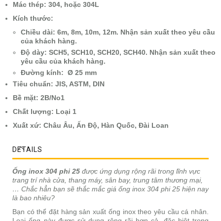
Mác thép: 304, hoặc 304L
Kích thước:
Chiều dài: 6m, 8m, 10m, 12m. Nhận sản xuất theo yêu cầu
của khách hàng.
Độ dày: SCH5, SCH10, SCH20, SCH40. Nhận sản xuất theo
yêu cầu của khách hàng.
Đường kính: Ø 25 mm
Tiêu chuẩn: JIS, ASTM, DIN
Bề mặt: 2B/No1
Chất lượng: Loại 1
Xuất xứ: Châu Âu, Ấn Độ, Hàn Quốc, Đài Loan
DETAILS
Ống inox 304 phi 25
được ứng dụng rộng rãi trong lĩnh vực
trang trí nhà cửa, thang máy, sân bay, trung tâm thương mại,
… Chắc hẳn bạn sẽ thắc mắc giá ống inox 304 phi 25 hiện nay
là bao nhiêu?
Bạn có thể đặt hàng sản xuất ống inox theo yêu cầu cá nhân.
Loại ống này được sử dụng rộng rãi hơn cả, đặc biệt trong