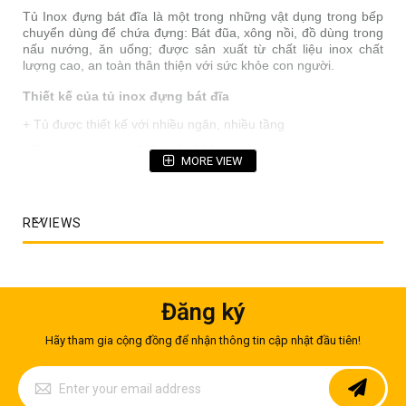
Tủ Inox đựng bát đĩa là một trong những vật dụng trong bếp
chuyển dùng để chứa đựng: Bát đũa, xông nồi, đồ dùng trong
nấu nướng, ăn uống; được sản xuất từ chất liệu inox chất
lượng cao, an toàn thân thiện với sức khỏe con người.
Thiết kế của tủ inox đựng bát đĩa
+ Tủ được thiết kế với nhiều ngăn, nhiều tầng
+ Được làm từ inox 201 hoặc 304
MORE VIEW
+ Bề mặt: BA/NO4/HL
+ Kích thước theo yêu cầu
REVIEWS
+ Độ dày trung bình từ 1-2mm
Đăng ký
Hãy tham gia cộng đồng để nhận thông tin cập nhật đầu tiên!
Sign
Up
for