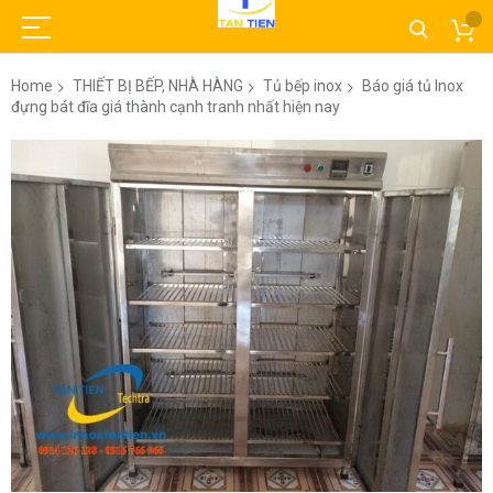
Home
THIẾT BỊ BẾP, NHÀ HÀNG
Tủ bếp inox
Báo giá tủ Inox
đựng bát đĩa giá thành cạnh tranh nhất hiện nay
Skip
to
the
end
of
the
images
gallery