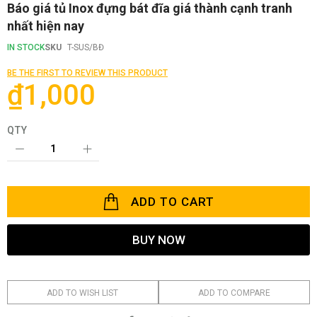
Skip
Báo giá tủ Inox đựng bát đĩa giá thành cạnh tranh
to
nhất hiện nay
the
beginning
IN STOCK
SKU
T-SUS/BĐ
of
the
BE THE FIRST TO REVIEW THIS PRODUCT
images
₫1,000
gallery
QTY
ADD TO CART
BUY NOW
ADD TO WISH LIST
ADD TO COMPARE