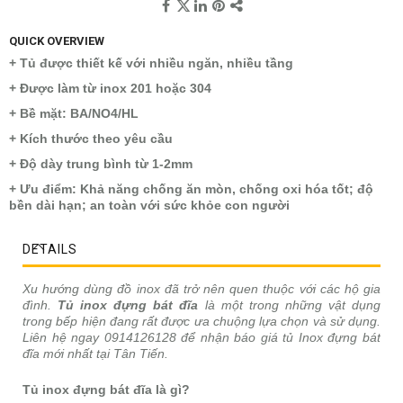
QUICK OVERVIEW
+ Tủ được thiết kế với nhiều ngăn, nhiều tầng
+ Được làm từ inox 201 hoặc 304
+ Bề mặt: BA/NO4/HL
+ Kích thước theo yêu cầu
+ Độ dày trung bình từ 1-2mm
+ Ưu điểm: Khả năng chống ăn mòn, chống oxi hóa tốt; độ
bền dài hạn; an toàn với sức khỏe con người
DETAILS
Xu hướng dùng đồ inox đã trở nên quen thuộc với các hộ gia
đình.
Tủ inox đựng bát đĩa
là một trong những vật dụng
trong bếp hiện đang rất được ưa chuộng lựa chọn và sử dụng.
Liên hệ ngay 0914126128 để nhận báo giá tủ Inox đựng bát
đĩa mới nhất tại Tân Tiến.
Tủ inox đựng bát đĩa là gì?