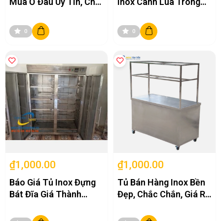
Mua Ở Đâu Uy Tín, Chất
Inox Cánh Lùa Trong
Lượng?
Bếp Nhà Hàng
0
0
₫1,000.00
₫1,000.00
Báo Giá Tủ Inox Đựng
Tủ Bán Hàng Inox Bền
Bát Đĩa Giá Thành
Đẹp, Chắc Chắn, Giá Rẻ
Cạnh Tranh Nhất Hiện
Tại Hà Nội
Nay