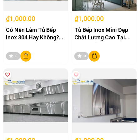
₫1,000.00
₫1,000.00
Có Nên Làm Tủ Bếp
Tủ Bếp Inox Mini Đẹp
Inox 304 Hay Không?
Chất Lượng Cao Tại
Mua Ở Đâu Uy Tín?
Tân Tiến
0
0