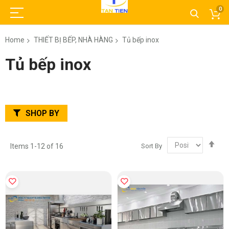
0
Home
THIẾT BỊ BẾP, NHÀ HÀNG
Tủ bếp inox
Tủ bếp inox
SHOP BY
Set
Sort By
Items
1
-
12
of
16
Des
Dir