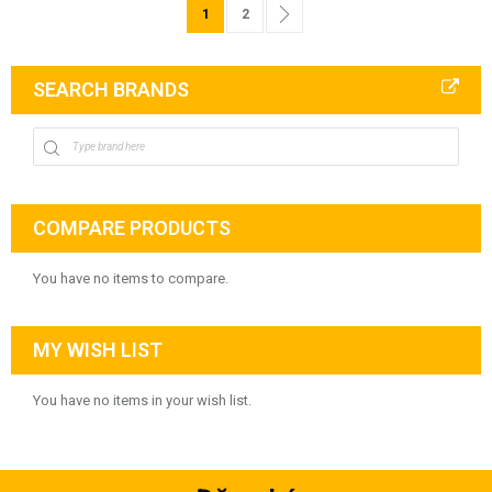
Page
You're currently reading page
Page
Page
Next
1
2
SEARCH BRANDS
COMPARE PRODUCTS
You have no items to compare.
MY WISH LIST
You have no items in your wish list.