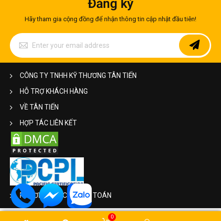
Đăng ký
Hãy tham gia cộng đồng để nhận thông tin cập nhật đầu tiên!
Sign
Up
for
Our
Newsletter:
CÔNG TY TNHH KỸ THƯƠNG TÂN TIẾN
HỖ TRỢ KHÁCH HÀNG
VỀ TÂN TIẾN
HỢP TÁC LIÊN KẾT
PHƯƠNG THỨC THANH TOÁN
0