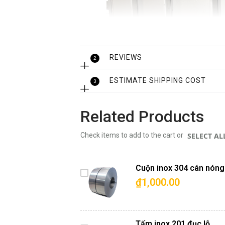
REVIEWS
2
ESTIMATE SHIPPING COST
3
Related Products
SELECT AL
Check items to add to the cart or
Cuộn inox 304 cán nóng
₫1,000.00
Add to Cart
Tấm inox 201 đục lỗ