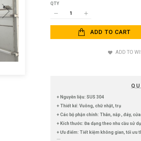
QTY
ADD TO CART
ADD TO WI
QU
+ Nguyên liệu: SUS 304
+ Thiết kế: Vuông, chữ nhật, trụ
+ Các bộ phận chính: Thân, nắp , đáy, cửa 
+ Kích thước: Đa dạng theo nhu cầu sử dụ
+ Ưu điểm: Tiết kiệm không gian, tối ưu t
...