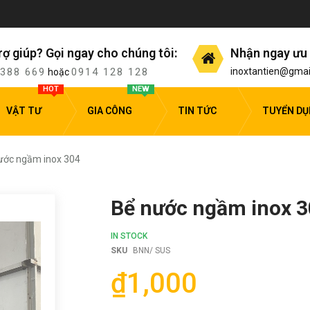
rợ giúp? Gọi ngay cho chúng tôi:
Nhận ngay ưu 
 388 669
0914 128 128
inoxtantien@gmai
hoặc
HOT
NEW
VẬT TƯ
GIA CÔNG
TIN TỨC
TUYỂN D
ước ngầm inox 304
Bể nước ngầm inox 
IN STOCK
SKU
BNN/ SUS
₫1,000