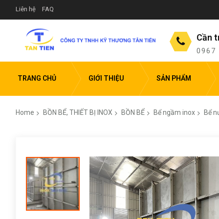
Liên hệ
FAQ
Cần t
0967
TRANG CHỦ
GIỚI THIỆU
SẢN PHẨM
Home
BỒN BỂ, THIẾT BỊ INOX
BỒN BỂ
Bể ngầm inox
Bể n
Skip
to
the
end
of
the
images
gallery