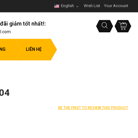
English
Wish List
Your Account
đãi giảm tốt nhất!:
l.com
ỤNG
LIÊN HỆ
304
BE THE FIRST TO REVIEW THIS PRODUCT