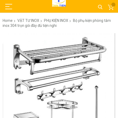
Home
VẬT TƯ INOX
PHỤ KIỆN INOX
Bộ phụ kiện phòng tắm
inox 304 trọn gói đầy đủ tiện nghi
Skip
to
the
end
of
the
images
gallery