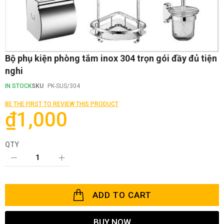
Skip
Bộ phụ kiện phòng tắm inox 304 trọn gói đầy đủ tiện
to
nghi
the
beginning
IN STOCK
SKU
PK-SUS/304
of
the
BE THE FIRST TO REVIEW THIS PRODUCT
images
₫1,000
gallery
QTY
ADD TO CART
BUY NOW