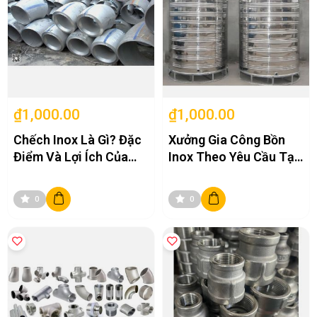
₫1,000.00
₫1,000.00
Chếch Inox Là Gì? Đặc
Xưởng Gia Công Bồn
Điểm Và Lợi Ích Của
Inox Theo Yêu Cầu Tại
Chúng Khi Ứng Dụng
Hà Nội Uy Tín, Đúng
Trong Xây Dựng
Bản Vẽ
0
0