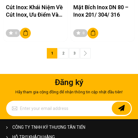
Cút Inox: Khái Niệm Về
Mặt Bích Inox DN 80 –
Cút Inox, Ưu Điểm Và
Inox 201/ 304/ 316
Ứng Dụng
0
0
Page
You're currently reading page
Page
Page
Page
Next
1
2
3
Đăng ký
Hãy tham gia cộng đồng để nhận thông tin cập nhật đầu tiên!
Sign
Up
for
Our
Newsletter:
CÔNG TY TNHH KỸ THƯƠNG TÂN TIẾN
HỖ TRỢ KHÁCH HÀNG