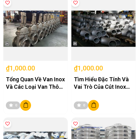
₫1,000.00
₫1,000.00
Tổng Quan Về Van Inox
Tìm Hiểu Đặc Tính Và
Và Các Loại Van Thông
Vai Trò Của Cút Inox
Dụng Trên Thị Trường
Trong Hệ Thống Ống
Hiện Nay
0
0