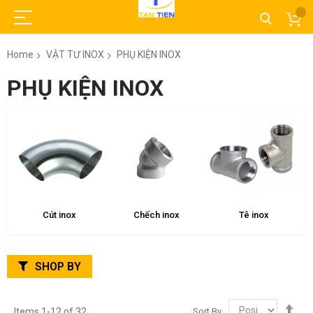
Home
VẬT TƯ INOX
PHỤ KIỆN INOX
PHỤ KIỆN INOX
Cút inox
Chếch inox
Tê inox
SHOP BY
Set
Sort By
Items
1
-
12
of
32