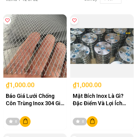
Des
Dir
₫1,000.00
₫1,000.00
Báo Giá Lưới Chống
Mặt Bích Inox Là Gì?
Côn Trùng Inox 304 Giá
Đặc Điểm Và Lợi Ích
Rẻ Tại Hà Nội
Của Nó Trong Ngành
Công Nghiệp
0
0