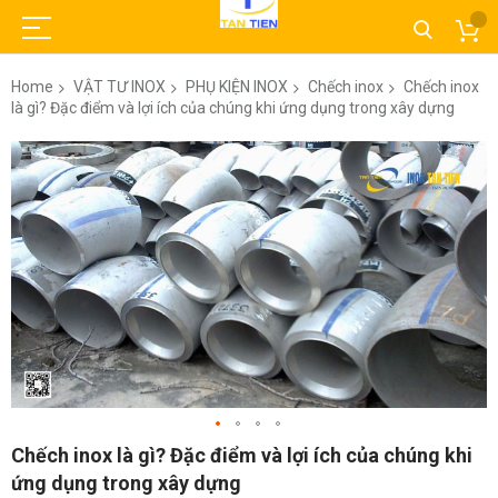
Home
VẬT TƯ INOX
PHỤ KIỆN INOX
Chếch inox
Chếch inox
là gì? Đặc điểm và lợi ích của chúng khi ứng dụng trong xây dựng
Skip
to
the
end
of
the
images
gallery
Skip
Chếch inox là gì? Đặc điểm và lợi ích của chúng khi
to
ứng dụng trong xây dựng
the