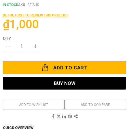
beginning
IN STOCK
SKU
CE-SUS
of
the
BE THE FIRST TO REVIEW THIS PRODUCT
images
₫1,000
gallery
QTY
ADD TO CART
BUY NOW
ADD TO WISH LIST
ADD TO COMPARE
QUICK OVERVIEW