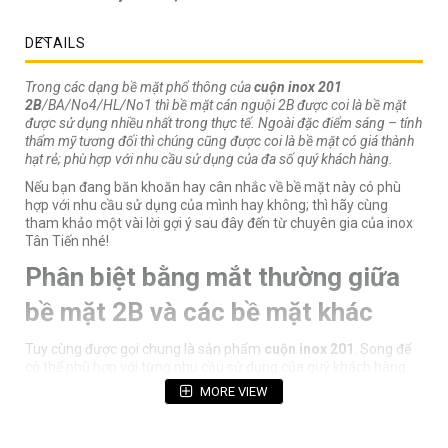
DETAILS
Trong các dạng bề mặt phổ thông của
cuộn inox 201
2B
/BA/No4/HL/No1 thì bề mặt cán nguội 2B được coi là bề mặt
được sử dụng nhiều nhất trong thực tế. Ngoài đặc điểm sáng – tính
thẩm mỹ tương đối thì chúng cũng được coi là bề mặt có giá thành
hạt rẻ; phù hợp với nhu cầu sử dụng của đa số quý khách hàng.
Nếu bạn đang băn khoăn hay cân nhắc về bề mặt này có phù
hợp với nhu cầu sử dụng của mình hay không; thì hãy cùng
tham khảo một vài lời gợi ý sau đây đến từ chuyên gia của inox
Tân Tiến nhé!
Phân biệt bằng mắt thường giữa
bề mặt 2B và các bề mặt khác
Tuy cùng được gọi chung là sản phẩm
cuộn inox 201
. Song để
có thể phù hợp với từng nhu cầu sử dụng của quý khách hàng.
Nhà sản xuất đã tạo ra một số bề mặt phổ thông có thể kể đến
MORE VIEW
như:
+ Bề mặt 2B: Còn được gọi là bề mặt bóng mờ - chúng có độ