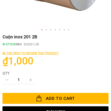
Skip
Cuộn inox 201 2B
to
the
IN STOCK
SKU
SUS201/2B
beginning
of
BE THE FIRST TO REVIEW THIS PRODUCT
the
₫1,000
images
gallery
QTY
ADD TO CART