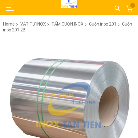
Home
VẬT TƯ INOX
TẤM CUỘN INOX
Cuộn inox 201
Cuộn
inox 201 2B
Skip
to
the
end
of
the
images
gallery