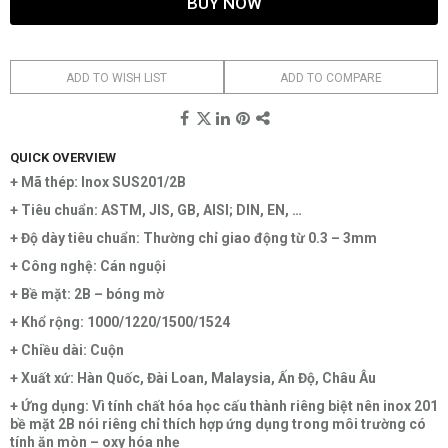
BUY NOW
ADD TO WISH LIST
ADD TO COMPARE
QUICK OVERVIEW
+ Mã thép: Inox SUS201/2B
+ Tiêu chuẩn: ASTM, JIS, GB, AISI; DIN, EN, …
+ Độ dày tiêu chuẩn: Thường chỉ giao động từ 0.3 – 3mm
+ Công nghệ: Cán nguội
+ Bề mặt: 2B – bóng mờ
+ Khổ rộng: 1000/1220/1500/1524
+ Chiều dài: Cuộn
+ Xuất xứ: Hàn Quốc, Đài Loan, Malaysia, Ấn Độ, Châu Âu
+ Ứng dụng: Vì tính chất hóa học cấu thành riêng biệt nên inox 201
bề mặt 2B nói riêng chỉ thích hợp ứng dụng trong môi trường có
tính ăn mòn – oxy hóa nhẹ