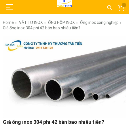
Home
VẬT TƯ INOX
ỐNG HỘP INOX
Ống inox công nghiệp
Giá ống inox 304 phi 42 bán bao nhiêu tiền?
Skip
to
the
end
of
the
images
gallery
Skip
Giá ống inox 304 phi 42 bán bao nhiêu tiền?
to