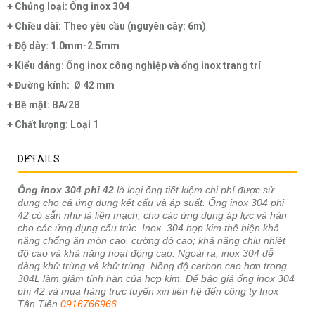
+ Chủng loại: Ống inox 304
+ Chiều dài: Theo yêu cầu (nguyên cây: 6m)
+ Độ dày: 1.0mm-2.5mm
+ Kiểu dáng: Ống inox công nghiệp và ống inox trang trí
+ Đường kính: Ø 42 mm
+ Bề mặt: BA/2B
+ Chất lượng: Loại 1
DETAILS
Ống inox 304 phi 42
là loại ống tiết kiệm chi phí được sử
dụng cho cả ứng dụng kết cấu và áp suất. Ống inox 304 phi
42 có sẵn như là liền mạch; cho các ứng dụng áp lực và hàn
cho các ứng dụng cấu trúc. Inox 304 hợp kim thể hiện khả
năng chống ăn mòn cao, cường độ cao; khả năng chịu nhiệt
độ cao và khả năng hoạt động cao. Ngoài ra, inox 304 dễ
dàng khử trùng và khử trùng. Nồng độ carbon cao hơn trong
304L làm giảm tính hàn của hợp kim. Để báo giá ống inox 304
phi 42 và mua hàng trực tuyến xin liên hệ đến công ty Inox
Tân Tiến
0916766966