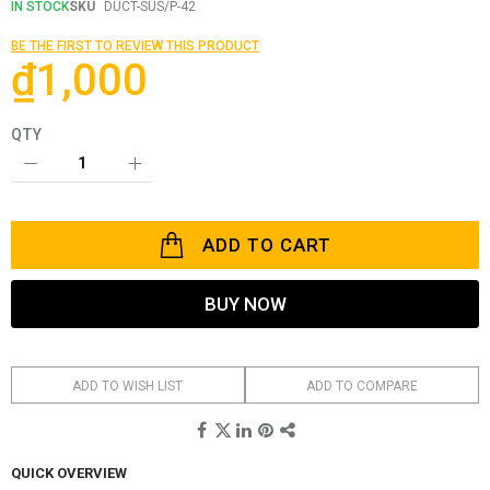
the
IN STOCK
SKU
DUCT-SUS/P-42
beginning
of
BE THE FIRST TO REVIEW THIS PRODUCT
the
₫1,000
images
gallery
QTY
ADD TO CART
BUY NOW
ADD TO WISH LIST
ADD TO COMPARE
QUICK OVERVIEW