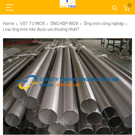
Home
VẬT TƯ INOX
ỐNG HỘP INOX
Ống inox công nghiệp
Loại ống inox nào được ưa chuộng nhất?
Skip
to
the
end
of
the
images
gallery