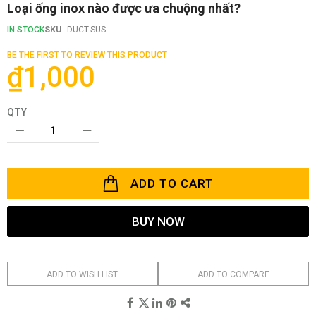
Skip
Loại ống inox nào được ưa chuộng nhất?
to
the
IN STOCK
SKU
DUCT-SUS
beginning
of
BE THE FIRST TO REVIEW THIS PRODUCT
the
₫1,000
images
gallery
QTY
ADD TO CART
BUY NOW
ADD TO WISH LIST
ADD TO COMPARE