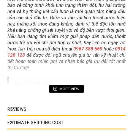
bảo vệ công trình khỏi tình trạng thấm dột, hư hại tường
nhà và hệ thống kết cấu luôn là mối quan tâm hàng đầu
của các chủ đầu tư. Giữa vô vàn vật liệu thoát nước hiện
nay, máng xối inox đang khẳng định vị thế độc tôn nhờ
khả năng chống gỉ sét tuyệt vời và độ bền vượt thời gian.
Nếu bạn đang tìm kiếm một giải pháp dẫn nước, thoát
nước tối ưu với chi phí hợp lý nhất, hãy liên hệ ngay với
Inox Tân Tiến qua số điện thoại
0967 388 669
hoặc
0914
128 128
để được đội ngũ chuyên gia tư vấn kỹ thuật chi
tiết hoàn toàn miễn phí và nhận báo giá ưu đãi tốt nhất
thị trường!
Mục lục bài viết
MORE VIEW
Tổng quan về máng xối inox và xu hướng thay thế
máng truyền thống trong xây dựng hiện đại
REVIEWS
Máng xối inox là gì? Cấu tạo và nguyên lý hoạt
động hiệu quả
ESTIMATE SHIPPING COST
Phân loại các dòng máng xối inox phổ biến hiện