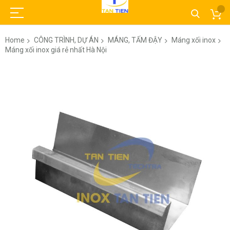
Home
CÔNG TRÌNH, DỰ ÁN
MÁNG, TẤM ĐẬY
Máng xối inox
Máng xối inox giá rẻ nhất Hà Nội
Skip
to
the
end
of
the
images
gallery