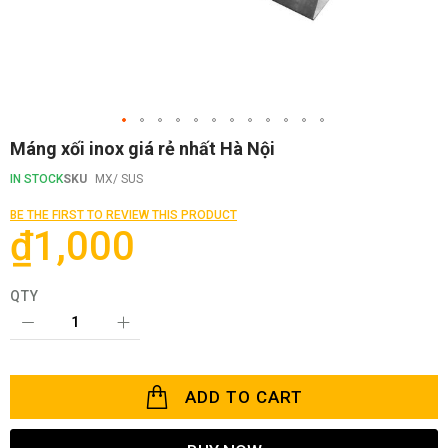
Skip
Máng xối inox giá rẻ nhất Hà Nội
to
the
IN STOCK
SKU
MX/ SUS
beginning
of
BE THE FIRST TO REVIEW THIS PRODUCT
the
₫1,000
images
gallery
QTY
ADD TO CART