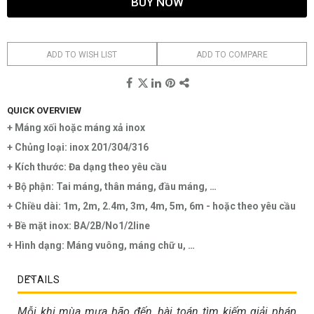
BUY NOW
ADD TO WISH LIST
ADD TO COMPARE
QUICK OVERVIEW
+ Máng xối hoặc máng xả inox
+ Chủng loại: inox 201/304/316
+ Kích thước: Đa dạng theo yêu cầu
+ Bộ phận: Tai máng, thân máng, đầu máng, …
+ Chiều dài: 1m, 2m, 2.4m, 3m, 4m, 5m, 6m - hoặc theo yêu cầu
+ Bề mặt inox: BA/2B/No1/2line
+ Hình dạng: Máng vuông, máng chữ u, …
DETAILS
Mỗi khi mùa mưa bão đến, bài toán tìm kiếm giải pháp