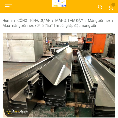
Home
CÔNG TRÌNH, DỰ ÁN
MÁNG, TẤM ĐẬY
Máng xối inox
Mua máng xối inox 304 ở đâu? Thi công lắp đặt máng xối
Skip
to
the
end
of
the
images
gallery