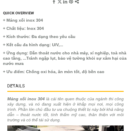
QUICK OVERVIEW
+ Máng xối inox 304
+ Chất liệu: Inox 304
+ Kích thước: Đa dạng theo yêu cầu
+ Kết cấu đa hình dạng: U/V,...
+ Ứng dụng: Dẫn thoát nước cho nhà máy, xí nghiệp, toà nhà
cao tầng, ...Tránh ngập lụt, bảo vệ tường khỏi sự xâm hại của
nước mưa
+ Ưu điểm: Chống oxi hóa, ăn mòn tốt, độ bền cao
DETAILS
Máng xối inox 304
là cái tên quen thuộc của ngành thi công
xây dựng, và nó đang xuất hiện ở khắp mọi nơi, mọi công
trình. Phần lớn chủ đầu tư ưa chuộng thiết bị này bởi khả năng
dẫn – thoát nước tốt, tính thẩm mỹ cao, thân thiện với môi
trường và có thể tái sử dụng.