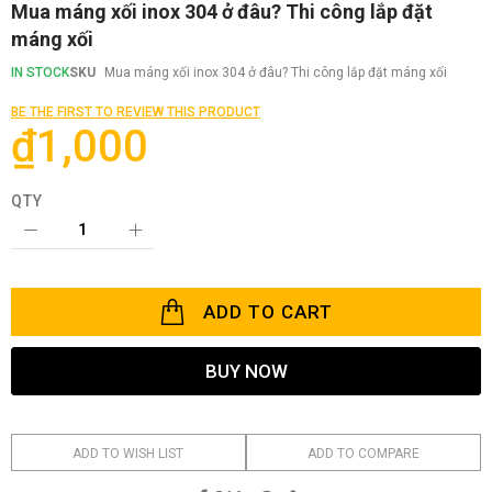
Skip
Mua máng xối inox 304 ở đâu? Thi công lắp đặt
to
máng xối
the
beginning
IN STOCK
SKU
Mua máng xối inox 304 ở đâu? Thi công lắp đặt máng xối
of
the
BE THE FIRST TO REVIEW THIS PRODUCT
images
₫1,000
gallery
QTY
ADD TO CART
BUY NOW
ADD TO WISH LIST
ADD TO COMPARE