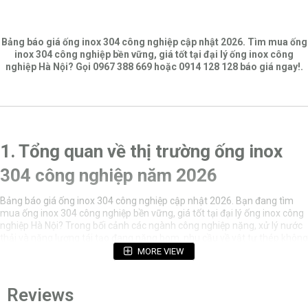
Bảng báo giá ống inox 304 công nghiệp cập nhật 2026. Tìm mua ống
inox 304 công nghiệp bền vững, giá tốt tại đại lý ống inox công
nghiệp Hà Nội? Gọi 0967 388 669 hoặc 0914 128 128 báo giá ngay!.
1. Tổng quan về thị trường ống inox
304 công nghiệp năm 2026
Bảng báo giá ống inox 304 công nghiệp cập nhật 2026. Bạn đang tìm
mua ống inox 304 công nghiệp bền vững, giá tốt tại đại lý ống inox công
nghiệp Hà Nội? Trong bối cảnh các ngành công nghiệp nặng, xử lý nước
thải và năng lượng tái tạo đang nặng bom, nhu cầu về vật tư thép không
gỉ chất lượng cao chưa bao giờ hạ nhiệt. Để nhận được tư vấn chuyên
MORE VIEW
sâu và báo giá chính xác nhất theo dự án khối lượng, quý khách vui lòng
gọi ngayHotline 0967 388 669 hoặc 0914 128 128 để được hỗ trợ 24/7.
Reviews
1.1. Tại sao ống inox 304 công nghiệp được ưu