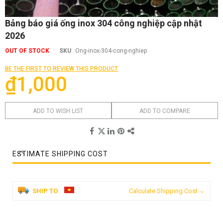
Skip
Bảng báo giá ống inox 304 công nghiệp cập nhật
to
2026
the
beginning
OUT OF STOCK
SKU
Ong-inox-304-cong-nghiep
of
the
BE THE FIRST TO REVIEW THIS PRODUCT
images
₫1,000
gallery
ADD TO WISH LIST
ADD TO COMPARE
ESTIMATE SHIPPING COST
SHIP TO
Calculate Shipping Cost