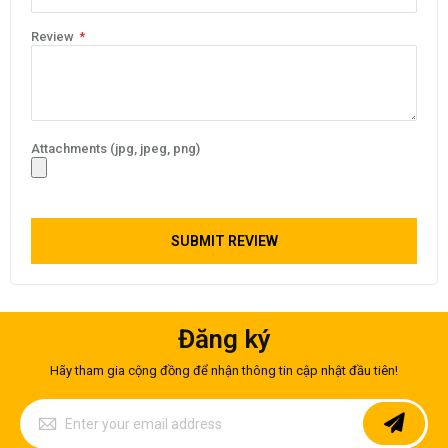
khả năng chịu áp lực cực cao, thường được sử dụng trong hệ
thống dẫn dầu, khí hóa chất và các thiết bị chịu áp lực lớn.
Review
Ống hàn inox 304: Được sản xuất từ ​​các tấm inox cuộn tròn và
hàn ống đứng. Được hỗ trợ công nghệ hàn Plasma và TIG hiện đại,
ống hàn ngày nay vẫn đáp ứng tốt cho các hệ thống đường ống
dân dụng và công nghiệp nhẹ nhàng với giá thành kinh tế hơn
đáng kể.
Attachments (jpg, jpeg, png)
SUBMIT REVIEW
Đăng ký
Hãy tham gia cộng đồng để nhận thông tin cập nhật đầu tiên!
Sign
Up
for