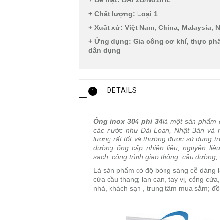
+ Bề mặt: BA/ 2B/No1/HL
+ Chất lượng: Loại 1
+ Xuất xứ: Việt Nam, China, Malaysia, 
+ Ứng dụng: Gia công cơ khí, thực phẩ
dân dụng
DETAILS
1
Ống inox 304 phi 34
là một sản phẩm 
các nước như Đài Loan, Nhật Bản và m
lượng rất tốt và thường được sử dụng t
đường ống cấp nhiên liệu, nguyên liệu
sạch, công trình giao thông, cầu đường, 
Là sản phẩm có độ bóng sáng dễ dàng
cửa cầu thang; lan can, tay vị,
cổng cửa,
nhà, khách sạn ,
trung tâm mua sắm;
đồ