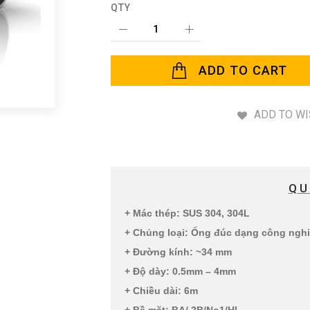
QTY
ADD TO CART
ADD TO WI
QU
+ Mác thép: SUS 304, 304L
+ Chủng loại: Ống đúc dạng công ngh
+ Đường kính: ~34 mm
+ Độ dày: 0.5mm – 4mm
+ Chiều dài: 6m