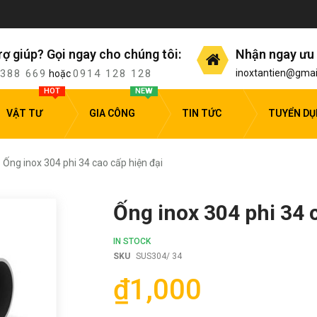
rợ giúp? Gọi ngay cho chúng tôi:
Nhận ngay ưu 
 388 669
0914 128 128
inoxtantien@gmai
hoặc
HOT
NEW
VẬT TƯ
GIA CÔNG
TIN TỨC
TUYỂN D
Ống inox 304 phi 34 cao cấp hiện đại
Ống inox 304 phi 34 
IN STOCK
SKU
SUS304/ 34
₫1,000