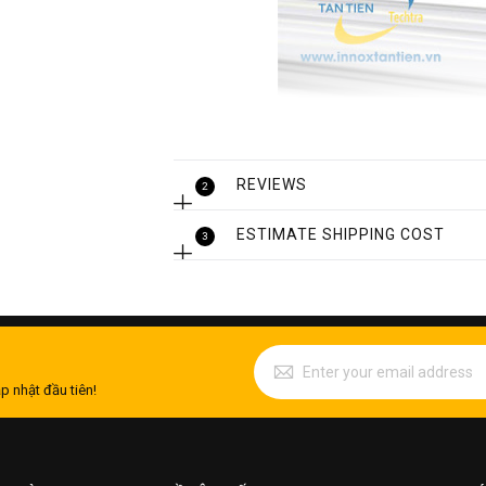
REVIEWS
2
ESTIMATE SHIPPING COST
3
p nhật đầu tiên!
Đặc điểm thiết kế của ống inox 304 p
Ống Inox 304 phi 34mm có hai loại ống đ
điểm là loại ống inox có tỷ lệ thành phầ