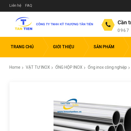
Liên hệ
FAQ
Cần t
0967
TRANG CHỦ
GIỚI THIỆU
SẢN PHẨM
Home
VẬT TƯ INOX
ỐNG HỘP INOX
Ống inox công nghiệp
Skip
to
the
end
of
the
images
gallery