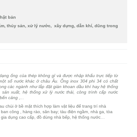
Nhật bản
m, thủy sản, xử lý nước, xây dựng, dẫn khí, dũng trong
dạng ống của thép không gỉ và được nhập khẩu trực tiếp từ
ột số nước khác ở châu Âu. Ống inox 304 phi 34 có chất
rong các ngành như lắp đặt giàn khoan dầu khí hay hệ thống
 sản xuất, hệ thống xử lý nước thải, công trình cấp nước
bến cảng ,..
.
lau chùi ở bề mặt thích hợp làm vật liệu để
trang trí nhà
 ban công ,
hàng rào,
sân bay; tàu điện ngầm, nhà ga,
tòa
 gia dụng cao cấp, đồ dùng nhà bếp, hệ thống nước…