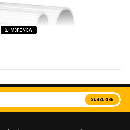
MORE VIEW
Sign
Up
SUBSCRIBE
Tấm inox 304 đục lỗ
for
Our
hi 34
Newsletter:
ó là ống inox hàn và ống inox đúc. Ống inox 304 có đặc
n hóa học là 8 -10% Ni và 16-18% Cr.