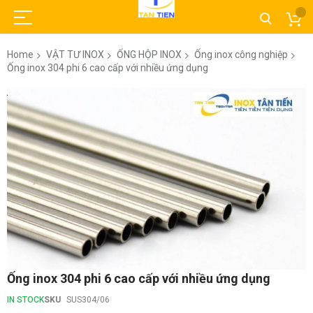
Home
VẬT TƯ INOX
ỐNG HỘP INOX
Ống inox công nghiệp
Ống inox 304 phi 6 cao cấp với nhiều ứng dụng
Skip
to
the
end
of
the
images
gallery
Skip
Ống inox 304 phi 6 cao cấp với nhiều ứng dụng
to
the
IN STOCK
SKU
SUS304/06
beginning