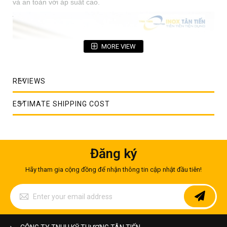
và an toàn với áp suất cao.
MORE VIEW
REVIEWS
ESTIMATE SHIPPING COST
Ống inox 304 phi 6mm
Đăng ký
Với quy trình sản xuất và kiểm tra sản phẩm nghiêm ngặt đảm
bảo linh kiện kín khít, an toàn tối đa.
Hãy tham gia cộng đồng để nhận thông tin cập nhật đầu tiên!
Đặc điểm thiết kế của ống inox 304 phi 6 mm
Sign
Up
+ Mã thép: Inox 304 - kích thước 6 mm
for
Our
+ Phân loại: Ống đúc - kích thước nhỏ
Newsletter: