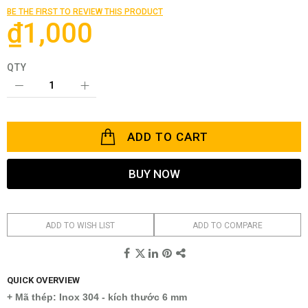
of
BE THE FIRST TO REVIEW THIS PRODUCT
the
₫1,000
images
gallery
QTY
ADD TO CART
BUY NOW
ADD TO WISH LIST
ADD TO COMPARE
QUICK OVERVIEW
+ Mã thép: Inox 304 - kích thước 6 mm