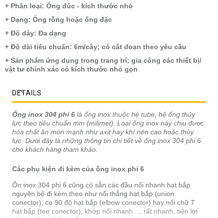
+ Phân loại: Ống đúc - kích thước nhỏ
+ Dạng: Ống rỗng hoặc ống đặc
+ Độ dày: Đa dạng
+ Độ dài tiêu chuẩn: 6m/cây; có cắt đoạn theo yêu cầu
+ Sản phẩm ứng dụng trong trang trí; gia công các thiết bị/
vật tư chính xác có kích thước nhỏ gọn
DETAILS
Ống inox 304 phi 6
là ống inox thuộc hệ tube, hệ ống thủy
lực theo tiêu chuẩn mm (milimet). Loại ố
ng inox này
chịu được
hóa chất ăn mòn mạnh như axit hay khí nén cao hoặc thủy
lực. Dưới đây là những thông tin chi tiết về ống inox 304 phi 6
cho khách hàng tham khảo.
Các phụ kiện đi kèm của ống inox
phi 6
Ốn inox 304 phi 6 cũng có sẵn các đầu nối nhanh hạt bắp
nguyên bộ đi kèm theo như nối thẳng hạt bắp (union
conector); co 90 độ hạt bắp (elbow conector) hay nối chữ T
hạt bắp (tee conector); khớp nối nhanh…, rất nhanh, tiện lợi