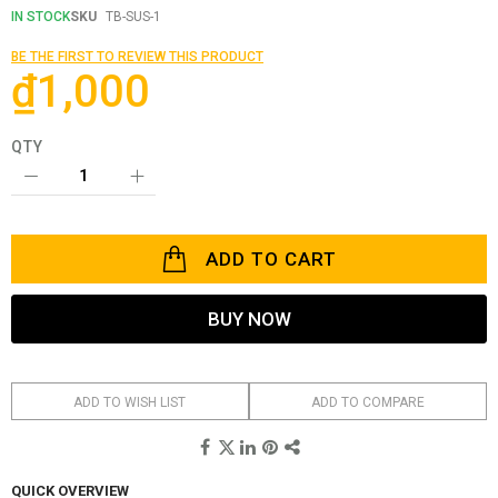
beginning
IN STOCK
SKU
TB-SUS-1
of
the
BE THE FIRST TO REVIEW THIS PRODUCT
images
₫1,000
gallery
QTY
ADD TO CART
BUY NOW
ADD TO WISH LIST
ADD TO COMPARE
QUICK OVERVIEW