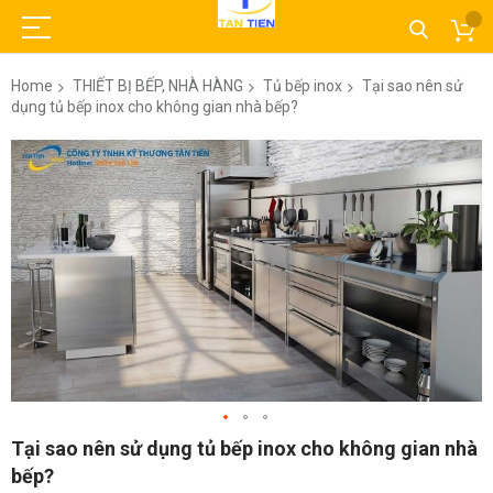
Home
THIẾT BỊ BẾP, NHÀ HÀNG
Tủ bếp inox
Tại sao nên sử
dụng tủ bếp inox cho không gian nhà bếp?
Skip
to
the
end
of
the
images
gallery
Skip
Tại sao nên sử dụng tủ bếp inox cho không gian nhà
to
bếp?
the