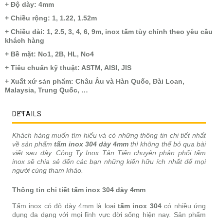
+ Độ dày: 4mm
+ Chiều rộng: 1, 1.22, 1.52m
+ Chiều dài: 1, 2.5, 3, 4, 6, 9m, inox tấm tùy chỉnh theo yêu cầu
khách hàng
+ Bề mặt: No1, 2B, HL, No4
+ Tiêu chuẩn kỹ thuật: ASTM, AISI, JIS
+ Xuất xứ sản phẩm: Châu Âu và Hàn Quốc, Đài Loan,
Malaysia, Trung Quốc, …
DETAILS
Khách hàng muốn tìm hiểu và có những thông tin chi tiết nhất
về sản phẩm
tấm inox 304 dày 4mm
thì không thể bỏ qua bài
viết sau đây. Công Ty Inox Tân Tiến chuyên phân phối tấm
inox sẽ chia sẻ đến các bạn những kiến hữu ích nhất để mọi
người cùng tham khảo.
Thông tin chi tiết tấm inox 304 dày 4mm
Tấm inox có độ dày 4mm là loại
tấm inox 304
có nhiều ứng
dụng đa dạng với mọi lĩnh vực đời sống hiện nay. Sản phẩm