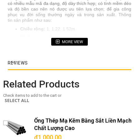
có nhiều mẫu mã đa dạng, độ dày thích hợp; có tính mềm dẻo
và độ bền cao nên nó được ưu tiên lựa chọn; để gia công
phục vụ đời sống thường ngày và trong sản xuất. Thông
tin sản phẩm như sau:
Chiều rộng:
1, 1.22, 1.52m
Chiều dài:
1, 2.5, 3, 4, 6, 9m, inox tấm tùy chỉnh theo
MORE VIEW
yêu cầu khách hàng
Bề mặt:
No1, 2B, HL, No4
Tiêu chuẩn kỹ thuật:
ASTM, AISI,JIS
REVIEWS
Xuất xứ sản phẩm:
Châu Âu và Hàn Quốc, Đài Loan,
Malaysia, Trung Quốc, …
Related Products
Check items to add to the cart or
SELECT ALL
Ống Thép Mạ Kẽm Bằng Sắt Liền Mạch
Chất Lượng Cao
₫1,000.00