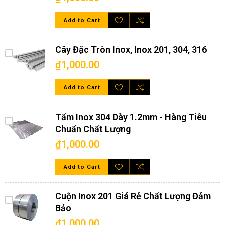
Add to Cart
Ngoài các kích thước thiêu chuẩn như trên nếu khách hàng
Cây Đặc Tròn Inox, Inox 201, 304, 316
cần cắt lẻ theo yêu cầu. Hãy liên hệ với chúng tôi để được hỗ
trợ tư vấn cụ thể và hướng dẫn đặt hàng nhanh chóng.
₫1,000.00
Tấm inox 304 dày 4mm ứng dụng vào những lĩnh vực
Add to Cart
nào?
Tấm inox 304 dày 4mm có nhiều ưu điểm, độ cứng cao; có thể
Tấm Inox 304 Dày 1.2mm - Hàng Tiêu
chịu được trong môi trường khắc nhiệt; nên nó rất được ưu
Chuẩn Chất Lượng
tiên sử dụng trong nhiều lĩnh vực công nghiệp, sản xuất, hàng
hải, đồ gia dụng, vận tải biển,… Những ứng dụng thường thấy
₫1,000.00
nhất của tấm inox như sau:
Dùng trong công nghiệp làm hệ thống bồn chứa; trong
Add to Cart
dây chuyền sản xuất sản phẩm khép kín
Tấm inox 304 gia công đục lỗ dùng để làm lưới sàng lọc
nông sản; lọc khoáng sản,… dùng lưới lọc rác
Cuộn Inox 201 Giá Rẻ Chất Lượng Đảm
Bảo
Dùng làm ống dẫn dầu trong lĩnh vực hóa dầu; làm
dụng cụ, container hay để đựng các loại hóa chất
₫1,000.00