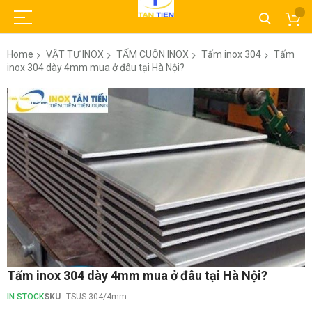
Home
VẬT TƯ INOX
TẤM CUỘN INOX
Tấm inox 304
Tấm
inox 304 dày 4mm mua ở đâu tại Hà Nội?
Skip
to
the
end
of
the
images
gallery
Skip
Tấm inox 304 dày 4mm mua ở đâu tại Hà Nội?
to
the
IN STOCK
SKU
TSUS-304/4mm
beginning