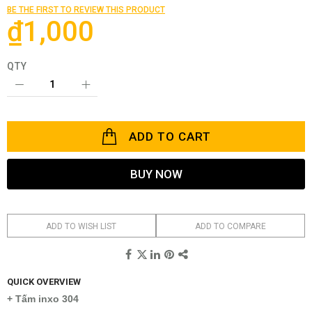
of
BE THE FIRST TO REVIEW THIS PRODUCT
the
₫1,000
images
gallery
QTY
ADD TO CART
BUY NOW
ADD TO WISH LIST
ADD TO COMPARE
QUICK OVERVIEW
+ Tấm inxo 304