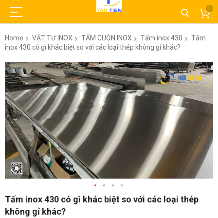
Home
VẬT TƯ INOX
TẤM CUỘN INOX
Tấm inox 430
Tấm
inox 430 có gì khác biệt so với các loại thép không gỉ khác?
Skip
to
the
end
of
the
images
gallery
Skip
Tấm inox 430 có gì khác biệt so với các loại thép
to
không gỉ khác?
the