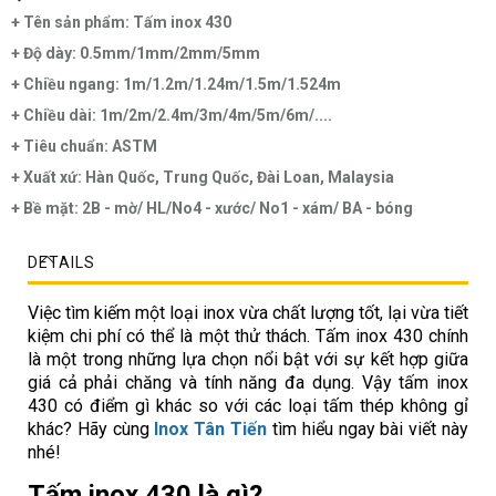
+ Tên sản phẩm: Tấm inox 430
+ Độ dày: 0.5mm/1mm/2mm/5mm
+ Chiều ngang: 1m/1.2m/1.24m/1.5m/1.524m
+ Chiều dài: 1m/2m/2.4m/3m/4m/5m/6m/....
+ Tiêu chuẩn: ASTM
+ Xuất xứ: Hàn Quốc, Trung Quốc, Đài Loan, Malaysia
+ Bề mặt: 2B - mờ/ HL/No4 - xước/ No1 - xám/ BA - bóng
DETAILS
Việc tìm kiếm một loại inox vừa chất lượng tốt, lại vừa tiết
kiệm chi phí có thể là một thử thách. Tấm inox 430 chính
là một trong những lựa chọn nổi bật với sự kết hợp giữa
giá cả phải chăng và tính năng đa dụng. Vậy tấm inox
430 có điểm gì khác so với các loại tấm thép không gỉ
khác? Hãy cùng
Inox Tân Tiến
tìm hiểu ngay bài viết này
nhé!
Tấm inox 430 là gì?