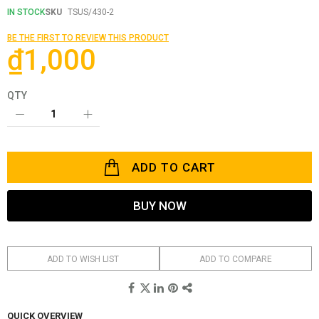
beginning
IN STOCK
SKU
TSUS/430-2
of
the
BE THE FIRST TO REVIEW THIS PRODUCT
images
₫1,000
gallery
QTY
ADD TO CART
BUY NOW
ADD TO WISH LIST
ADD TO COMPARE
QUICK OVERVIEW