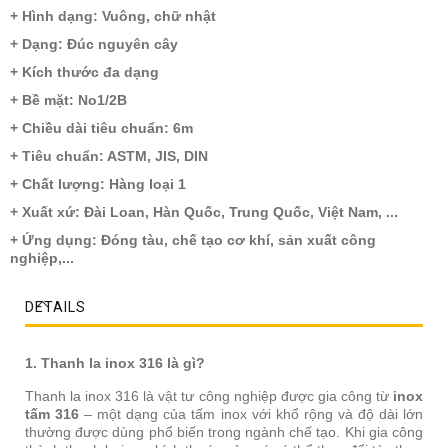
+ Hình dạng: Vuông, chữ nhật
+ Dạng: Đúc nguyên cây
+ Kích thước đa dạng
+ Bề mặt: No1/2B
+ Chiều dài tiêu chuẩn: 6m
+ Tiêu chuẩn: ASTM, JIS, DIN
+ Chất lượng: Hàng loại 1
+ Xuất xứ: Đài Loan, Hàn Quốc, Trung Quốc, Việt Nam, ...
+ Ứng dụng: Đóng tàu, chế tạo cơ khí, sản xuất công
nghiệp,...
DETAILS
1. Thanh la inox 316 là gì?
Thanh la inox 316 là vật tư công nghiệp được gia công từ
inox
tấm 316
– một dạng của tấm inox với khổ rộng và độ dài lớn
thường được dùng phổ biến trong ngành chế tạo. Khi gia công