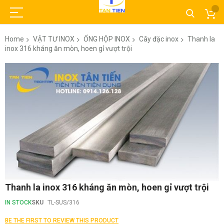
Home
VẬT TƯ INOX
ỐNG HỘP INOX
Cây đặc inox
Thanh la
inox 316 kháng ăn mòn, hoen gỉ vượt trội
Skip
to
the
end
of
the
images
gallery
Skip
Thanh la inox 316 kháng ăn mòn, hoen gỉ vượt trội
to
the
IN STOCK
SKU
TL-SUS/316
beginning
of
BE THE FIRST TO REVIEW THIS PRODUCT