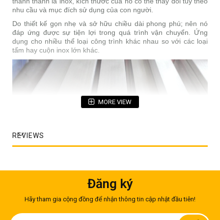
thành thanh la inox, kích thước của nó có thể thay đổi tùy theo
nhu cầu và mục đích sử dụng của con người.
Do thiết kế gọn nhẹ và sở hữu chiều dài phong phú; nên nó
đáp ứng được sự tiện lợi trong quá trình vận chuyển. Ứng
dụng cho nhiều thể loại công trình khác nhau so với các loại
tấm hay cuộn inox lớn khác.
MORE VIEW
REVIEWS
Đăng ký
Hãy tham gia cộng đồng để nhận thông tin cập nhật đầu tiên!
Người ta sản xuất thanh la dựa vào 2 phương pháp cơ bản:
Sign
- Phương pháp chặt tấm: phương pháp kém hiệu quả do độ