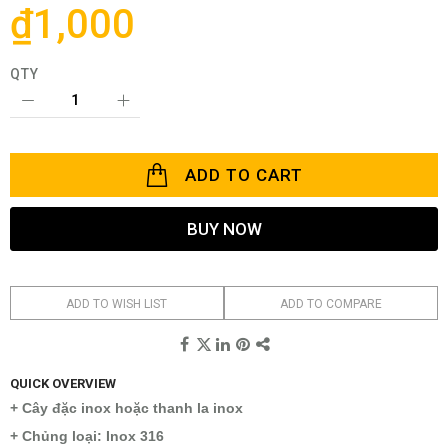
the
₫1,000
images
gallery
QTY
ADD TO CART
BUY NOW
ADD TO WISH LIST
ADD TO COMPARE
QUICK OVERVIEW
+ Cây đặc inox hoặc thanh la inox
+ Chủng loại: Inox 316