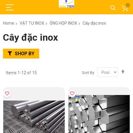
Home
VẬT TƯ INOX
ỐNG HỘP INOX
Cây đặc inox
Cây đặc inox
SHOP BY
Set
Sort By
Items
1
-
12
of
15
Des
Dir