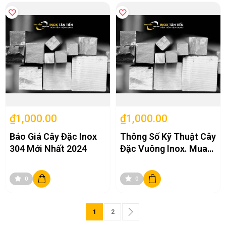
₫1,000.00
₫1,000.00
Báo Giá Cây Đặc Inox
Thông Số Kỹ Thuật Cây
304 Mới Nhất 2024
Đặc Vuông Inox. Mua
Cây Đặc Vuông Inox
Giá Cạnh Tranh
0
0
Page
You're currently reading page
Page
Page
Next
1
2