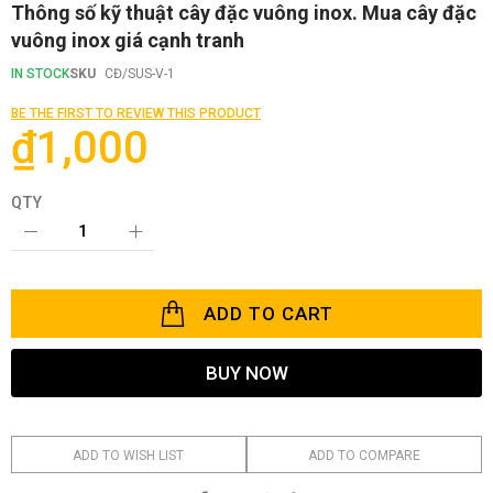
Skip
Thông số kỹ thuật cây đặc vuông inox. Mua cây đặc
to
vuông inox giá cạnh tranh
the
beginning
IN STOCK
SKU
CĐ/SUS-V-1
of
the
BE THE FIRST TO REVIEW THIS PRODUCT
images
₫1,000
gallery
QTY
ADD TO CART
BUY NOW
ADD TO WISH LIST
ADD TO COMPARE