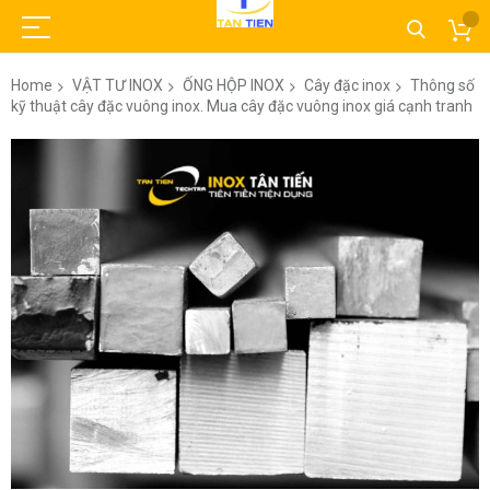
Home
VẬT TƯ INOX
ỐNG HỘP INOX
Cây đặc inox
Thông số
kỹ thuật cây đặc vuông inox. Mua cây đặc vuông inox giá cạnh tranh
Skip
to
the
end
of
the
images
gallery