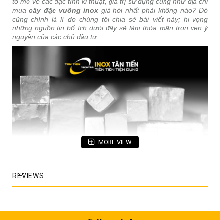
tò mò về các đặc tính kĩ thuật, giá trị sử dụng cũng như địa chỉ
mua
cây đặc vuông inox
giá hời nhất phải không nào? Đó
cũng chính là lí do chúng tôi chia sẻ bài viết này; hi vọng
những nguồn tin bổ ích dưới đây sẽ làm thỏa mãn trọn vẹn ý
nguyện của các chủ đầu tư.
MORE VIEW
REVIEWS
1. Cấu tạo cây đặc vuông inox