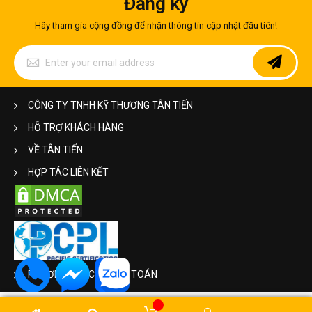
Đăng ký
Mục lục bài viết
Hãy tham gia cộng đồng để nhận thông tin cập nhật đầu tiên!
Giới thiệu tổng quan về ống inox 304 phi 33 và
Sign
vai trò trong công nghiệp hiện đại
Up
for
Thông số kỹ thuật chi tiết, tiêu chuẩn quốc tế
Our
và đặc điểm cấu tạo ống inox 304 phi 33
Newsletter:
CÔNG TY TNHH KỸ THƯƠNG TÂN TIẾN
Phân tích chi tiết ưu điểm vượt trội của vật liệu
HỖ TRỢ KHÁCH HÀNG
inox 304
VỀ TÂN TIẾN
Phân loại và ứng dụng thực tế của ống inox
304 phi 33 trong công nghiệp, đời sống
HỢP TÁC LIÊN KẾT
Cập nhật bảng giá ống inox 304 phi 33 và các
sản phẩm inox công nghiệp mới nhất
Tiêu chuẩn chất lượng, chính sách gia công và
lý do nên chọn mua ống inox tại Inox Tân Tiến
Thông tin liên hệ tư vấn kỹ thuật & báo giá chi
PHƯƠNG THỨC THANH TOÁN
tiết