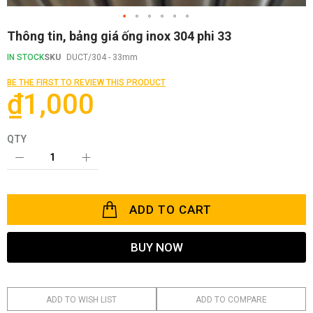
Skip
Thông tin, bảng giá ống inox 304 phi 33
to
the
IN STOCK
SKU
DUCT/304 - 33mm
beginning
of
BE THE FIRST TO REVIEW THIS PRODUCT
the
₫1,000
images
gallery
QTY
ADD TO CART
BUY NOW
ADD TO WISH LIST
ADD TO COMPARE