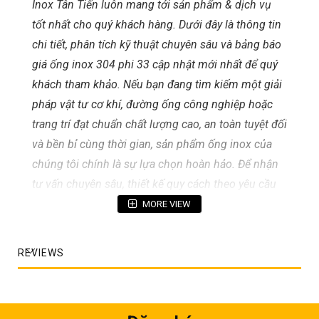
Inox Tân Tiến luôn mang tới sản phẩm & dịch vụ
tốt nhất cho quý khách hàng. Dưới đây là thông tin
chi tiết, phân tích kỹ thuật chuyên sâu và bảng báo
giá ống inox 304 phi 33 cập nhật mới nhất để quý
khách tham khảo. Nếu bạn đang tìm kiếm một giải
pháp vật tư cơ khí, đường ống công nghiệp hoặc
trang trí đạt chuẩn chất lượng cao, an toàn tuyệt đối
và bền bỉ cùng thời gian, sản phẩm ống inox của
chúng tôi chính là sự lựa chọn hoàn hảo. Để nhận
tư vấn chuyên sâu, thiết kế quy cách theo yêu cầu
và báo giá ưu đãi tốt nhất cho dự án, quý khách
MORE VIEW
hàng vui lòng liên hệ ngay qua số điện thoại
0967
388 669
hoặc
0914 128 128
. Đội ngũ chuyên gia kỹ
REVIEWS
thuật của chúng tôi luôn sẵn sàng đồng hành cùng
bạn 24/7!