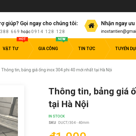
rợ giúp? Gọi ngay cho chúng tôi:
Nhận ngay ưu 
 388 669
0914 128 128
inoxtantien@gmai
hoặc
HOT
NEW
VẬT TƯ
GIA CÔNG
TIN TỨC
TUYỂN D
Thông tin, bảng giá ống inox 304 phi 40 mới nhất tại Hà Nội
Thông tin, bảng giá 
tại Hà Nội
IN STOCK
SKU
DUCT/304 - 40mm