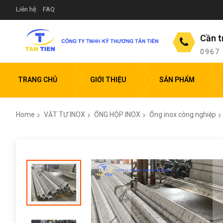
Liên hệ
FAQ
Cần t
0967
TRANG CHỦ
GIỚI THIỆU
SẢN PHẨM
Home
VẬT TƯ INOX
ỐNG HỘP INOX
Ống inox công nghiệp
Skip
to
the
end
of
the
images
gallery