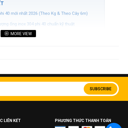
ẾT
 phi 40 mới nhất 2026 (Theo Kg & Theo Cây 6m)
lượng ống inox 304 phi 40 chuẩn kỹ thuật
MORE VIEW
4 phi 40 (Ø40mm & Ø42.2mm)
thép SUS 304 phi 40
nox 304 phi 40 trong đời sống và sản xuất
chỉ mua ống inox 304 phi 40 uy tín số 1 Hà Nội
 mua ống inox 304 phi 40 (FAQ)
Sign
Up
SUBSCRIBE
for
Our
Newsletter:
x 304 phi 40 mới nhất 2026 (Theo Kg
C LIÊN KẾT
PHƯƠNG THỨC THANH TOÁN
 hàng, các nhà thầu và xưởng cơ khí
bảng báo giá ống