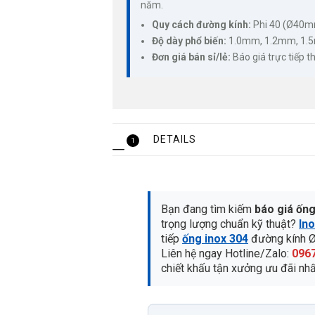
năm.
Quy cách đường kính:
Phi 40 (Ø40mm)
Độ dày phổ biến:
1.0mm, 1.2mm, 1.
Đơn giá bán sỉ/lẻ:
Báo giá trực tiếp t
DETAILS
1
Bạn đang tìm kiếm
báo giá ống
trọng lượng chuẩn kỹ thuật?
In
tiếp
ống inox 304
đường kính 
Liên hệ ngay Hotline/Zalo:
0967
chiết khấu tận xưởng ưu đãi nh