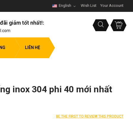
English
Wish List
Your Account
đãi giảm tốt nhất!:
l.com
ỤNG
LIÊN HỆ
ống inox 304 phi 40 mới nhất
BE THE FIRST TO REVIEW THIS PRODUCT