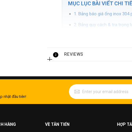
MỤC LỤC BÀI VIẾT CHI TI
1. Bảng báo giá ống inox 304
2. Bảng quy cách & tra trọng 
3. Tổng quan về ống inox 30
4. Ưu điểm vượt trội của mác 
REVIEWS
2
5. Ứng dụng thực tế của ống i
6. Lý do Inox Tân Tiến là địa 
7. Các câu hỏi thường gặp khi
p nhật đầu tiên!
1. Bảng báo giá ống ino
& Theo Cây 6m)
CH HÀNG
VỀ TÂN TIẾN
HỢP TÁ
Inox Tân Tiến xin gửi tới quý khách