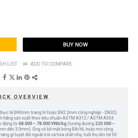
BUY NOW
SH LIST
ADD TO COMPARE
ICK OVERVIEW
 thực tế Ø40mm trang trí hoặc Ø42.2mm công nghiệp - DN32)
ính hãng sản xuất theo tiêu chuẩn ASTM A312 / ASTM A554.
ao động từ
68.000 – 78.000 VNĐ/kg
(tương đương
220.000 –
0mm đến 3.0mm). Ống có bề mặt bóng BA/HL hoặc mờ công
áng gỉ tuyệt đối ngoài trời và hóa chất nhẹ, tuổi thọ lên tới 50