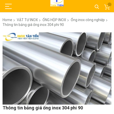
Home
VẬT TƯ INOX
ỐNG HỘP INOX
Ống inox công nghiệp
Thông tin bảng giá ống inox 304 phi 90
Skip
to
the
end
of
the
images
gallery
Skip
Thông tin bảng giá ống inox 304 phi 90
to