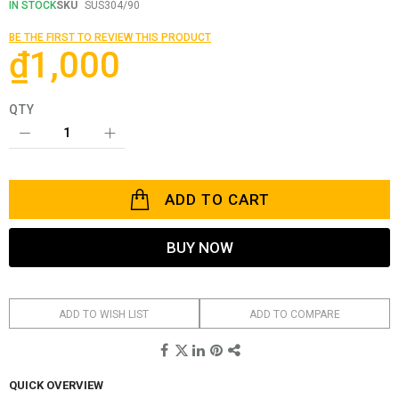
the
IN STOCK
SKU
SUS304/90
beginning
of
BE THE FIRST TO REVIEW THIS PRODUCT
the
₫1,000
images
gallery
QTY
ADD TO CART
BUY NOW
ADD TO WISH LIST
ADD TO COMPARE
QUICK OVERVIEW