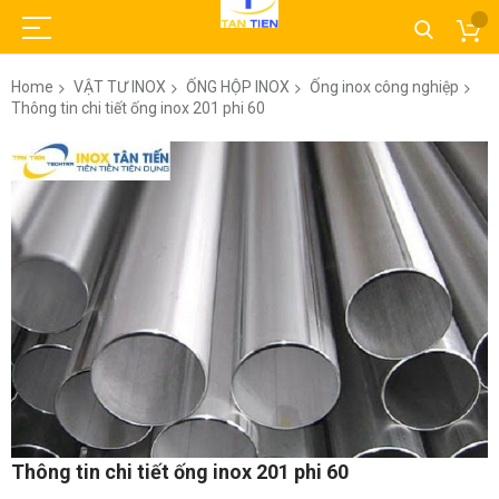
Home
VẬT TƯ INOX
ỐNG HỘP INOX
Ống inox công nghiệp
Thông tin chi tiết ống inox 201 phi 60
Skip
to
the
end
of
the
images
gallery
Skip
Thông tin chi tiết ống inox 201 phi 60
to