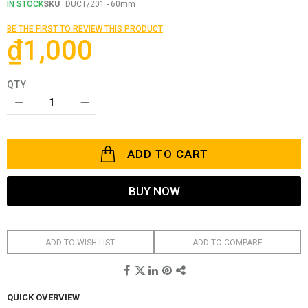
the
IN STOCK
SKU
DUCT/201 - 60mm
beginning
of
BE THE FIRST TO REVIEW THIS PRODUCT
the
₫1,000
images
gallery
QTY
ADD TO CART
BUY NOW
ADD TO WISH LIST
ADD TO COMPARE
QUICK OVERVIEW