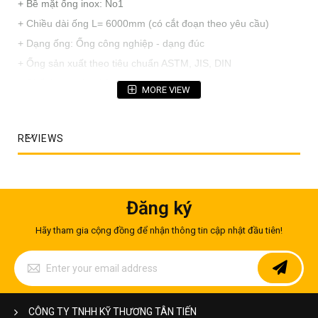
+ Bề mặt ống inox: No1
+ Chiều dài ống L= 6000mm (có cắt đoạn theo yêu cầu)
+ Dạng ống: Ống công nghiệp - dạng đúc
+ Ống sản xuất theo tiêu chuẩn ASTM, JIS, DIN
+ Chất lượng: Loại 1
MORE VIEW
REVIEWS
Đăng ký
Hãy tham gia cộng đồng để nhận thông tin cập nhật đầu tiên!
Sign
Up
for
Our
Ống inox 201 phi 60mm
Newsletter:
CÔNG TY TNHH KỸ THƯƠNG TÂN TIẾN