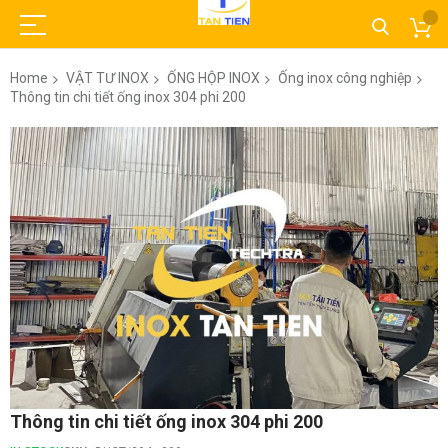
Home
VẬT TƯ INOX
ỐNG HỘP INOX
Ống inox công nghiệp
Thông tin chi tiết ống inox 304 phi 200
Skip
to
the
end
of
the
images
gallery
Skip
Thông tin chi tiết ống inox 304 phi 200
to