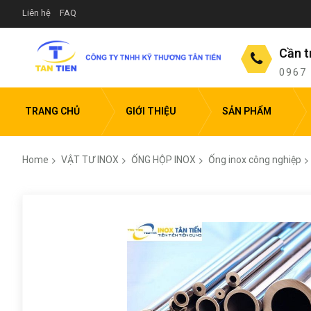
Liên hệ
FAQ
Cần t
0967
TRANG CHỦ
GIỚI THIỆU
SẢN PHẨM
Home
VẬT TƯ INOX
ỐNG HỘP INOX
Ống inox công nghiệp
Skip
to
the
end
of
the
images
gallery