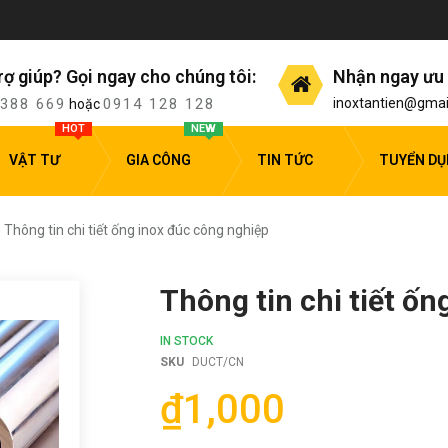
rợ giúp? Gọi ngay cho chúng tôi:
Nhận ngay ưu 
 388 669
0914 128 128
inoxtantien@gmai
hoặc
HOT
NEW
VẬT TƯ
GIA CÔNG
TIN TỨC
TUYỂN D
Thông tin chi tiết ống inox đúc công nghiệp
Thông tin chi tiết ố
IN STOCK
SKU
DUCT/CN
₫1,000