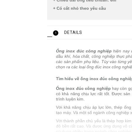
+ Chiều dài ống tiêu chuẩn: 6m
+ Có cắt nhỏ theo yêu cầu
DETAILS
1
Ống inox đúc công nghiệp
hiện nay đ
dầu khí, hóa chất, công nghiệp thực p
các sản phẩm phụ liệu. Tùy vào từng yê
chọn ra các loại ống đúc inox công nghi
Tìm hiểu về ống inox đúc công nghiệ
Ống inox đúc công nghiệp
hay còn gọi
có khả năng chịu lực rất tốt. Được sản
trình luyện kim.
Với khả năng chịu áp lực lớn, thép ốn
tạo máy. Và một số ngành công nghiệp 
Với thành phần chủ yếu là thép hợp kim
độ bền rất cao. Và được ứng dụng vô cùn
sử dụng nhiều trong ngành công nghiệp 