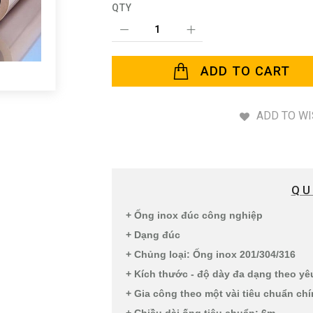
QTY
ADD TO CART
ADD TO WI
QU
+ Ống inox đúc công nghiệp
+ Dạng đúc
+ Chủng loại: Ống inox 201/304/316
+ Kích thước - độ dày đa dạng theo y
+ Gia công theo một vài tiêu chuẩn chín