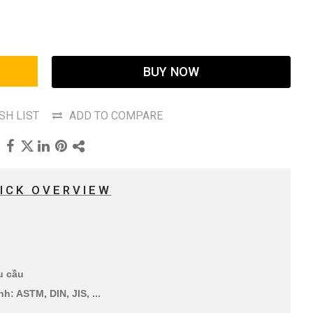
BUY NOW
SH LIST
ADD TO COMPARE
ICK OVERVIEW
êu cầu
h: ASTM, DIN, JIS, ...