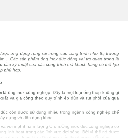
ược ứng dụng rộng rãi trong các công trình như thị trường
hẩm,…Các sản phẩm ống inox đúc đóng vai trò quan trọng là
u cầu kỹ thuật của các công trình mà khách hàng có thể lựa
ệp phù hợp.
p
 là ống inox công nghiệp. Đây là một loại ống thép không gỉ
 xuất và gia công theo quy trình ép đùn và rút phôi của quá
g đúc còn được sử dụng nhiều trong ngành công nghiệp chế
xây dựng và dân dụng khác.
 và với một ít hàm lượng Crom.Ống inox đúc công nghiệp có
g linh hoạt trong các lĩnh vực đời sống. Bởi vì thế nó được
xây dựng, đóng tàu, dân dụng, cấp thoát nước, dẫn dầu,…