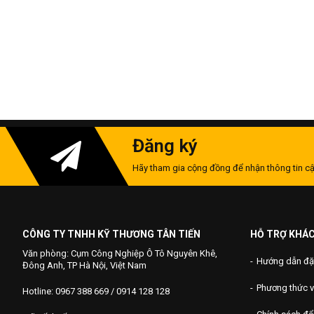
Đăng ký
Hãy tham gia cộng đồng để nhận thông tin cậ
CÔNG TY TNHH KỸ THƯƠNG TÂN TIẾN
HỖ TRỢ KHÁ
Văn phòng: Cụm Công Nghiệp Ô Tô Nguyên Khê,
Hướng dẫn đặ
Đông Anh, TP Hà Nội, Việt Nam
Phương thức 
Hotline: 0967 388 669 / 0914 128 128