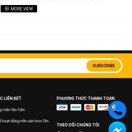
i
ống inox đúc công nghiệp
vẫn là dùng trong ngành giao
MORE VIEW
 sur dụng trong các đường ống công nghiệp. Trong các nhà
 hóa chất, hệ thống xăng dầu, dẫn dầu,…
Sign
Up
SUBSCRIBE
for
Our
Newsletter:
C LIÊN KẾT
PHƯƠNG THỨC THANH TOÁN
 trên Tân Tiến
 hoạt động trên sàn Inox Tân
THEO DÕI CHÚNG TÔI