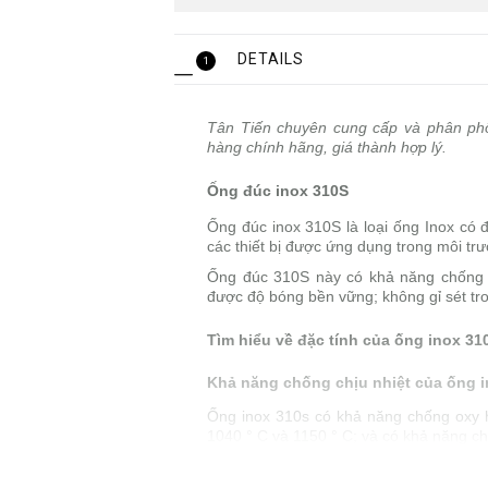
DETAILS
1
Tân Tiến chuyên cung cấp và phân p
hàng chính hãng, giá thành hợp lý.
Ống đúc inox 310S
Ống đúc inox 310S là loại ống Inox có 
các thiết bị được ứng dụng trong môi trư
Ống đúc 310S này có khả năng chống o
được độ bóng bền vững; không gỉ sét tron
Tìm hiểu về đặc tính của ống inox 3
Khả năng chống chịu nhiệt của ống 
Ống inox 310s có khả năng chống oxy hó
1040 ° C và 1150 ° C; và có khả năng c
Độ kháng ăn mòn của ống inox 310s 