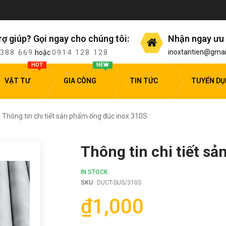
rợ giúp? Gọi ngay cho chúng tôi:
Nhận ngay ưu 
 388 669
0914 128 128
inoxtantien@gmai
hoặc
HOT
NEW
VẬT TƯ
GIA CÔNG
TIN TỨC
TUYỂN D
Thông tin chi tiết sản phẩm ống đúc inox 310S
Thông tin chi tiết s
IN STOCK
SKU
DUCT-SUS/310S
₫1,000