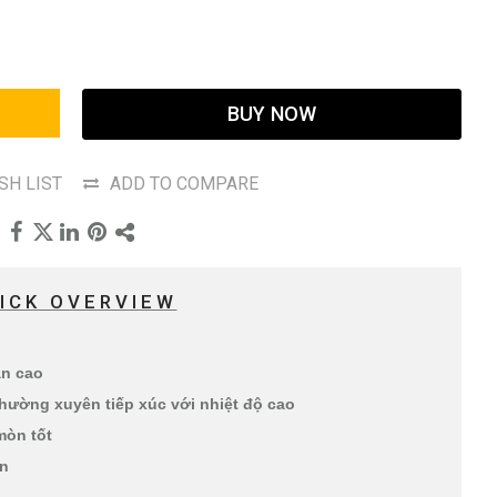
BUY NOW
SH LIST
ADD TO COMPARE
ICK OVERVIEW
àn cao
thường xuyên tiếp xúc với nhiệt độ cao
mòn tốt
ến