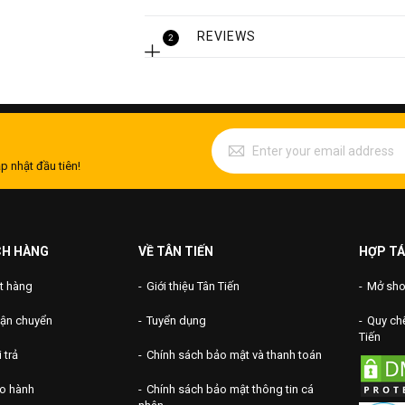
Thành phần của ống inox 310s có hàm 
rất tốt, nhất là chống ăn mòn dung dịch.
REVIEWS
2
Thông thường thì khả năng kháng ăn mòn
trong điều kiện nhiệt độ cao. Tuy nhiê
không hề giảm khi thép hoạt động ở nhi
p nhật đầu tiên!
CH HÀNG
VỀ TÂN TIẾN
HỢP TÁ
t hàng
Giới thiệu Tân Tiến
Mở shop
vận chuyển
Tuyển dụng
Quy chế
Tiến
 trả
Chính sách bảo mật và thanh toán
ảo hành
Chính sách bảo mật thông tin cá