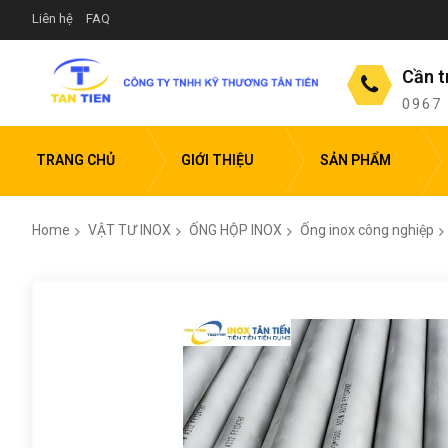
Liên hệ
FAQ
Cần t
0967
TRANG CHỦ
GIỚI THIỆU
SẢN PHẨM
Home
VẬT TƯ INOX
ỐNG HỘP INOX
Ống inox công nghiệp
Skip
to
the
end
of
the
images
gallery