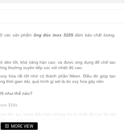
hối các sản phẩm
ống đúc inox 310S
đảm bảo chất lượng,
độ dẻo tốt, khả năng hàn cao; và được ứng dụng để chế tạo
ờng thường xuyên tiếp xúc với nhiệt độ cao.
xy hóa rất tốt nhờ có thành phần Niken. Điều đó giúp tạo
g thời gian dài, quá trình gỉ sét là do oxy hóa gây nên.
10S như thế nào?
inox 310s
a liên tục trong điều kiện không khí ở nhiệt độ cao lên tới
hống mệt mỏi nhiệt và nóng tuần hoàn.
MORE VIEW
rất cao