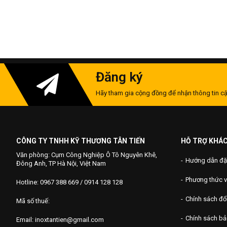
Đăng ký
Hãy tham gia cộng đồng để nhận thông tin cậ
CÔNG TY TNHH KỸ THƯƠNG TÂN TIẾN
HỖ TRỢ KHÁ
Văn phòng: Cụm Công Nghiệp Ô Tô Nguyên Khê,
Hướng dẫn đặ
Đông Anh, TP Hà Nội, Việt Nam
Phương thức 
Hotline: 0967 388 669 / 0914 128 128
Chính sách đổi
Mã số thuế:
Chính sách b
Email: inoxtantien@gmail.com