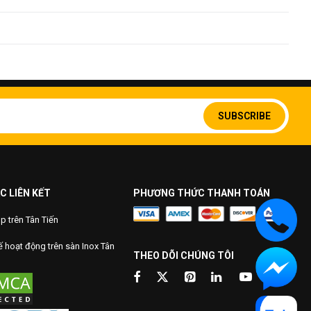
lượng Crom (CR) cao. Chất này có khả năng kháng ăn mòn
 của nhiều loại hợp kim hay kim loại sẽ giảm nếu vận hành
n, khả năng kháng hóa chất, ăn mòn oxy của loại inox 310s
ệt độ cao và có thể đảm bảo dưới 400 độ C.
Sign
Up
SUBSCRIBE
for
Our
Newsletter:
C LIÊN KẾT
PHƯƠNG THỨC THANH TOÁN
 trên Tân Tiến
 hoạt động trên sàn Inox Tân
THEO DÕI CHÚNG TÔI