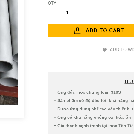
QTY
ADD TO CART
ADD TO WI
QU
+ Ống đúc inox chủng loại: 310S
+ Sản phẩm có độ dẻo tốt, khả năng h
+ Được ứng dụng chế tạo các thiết bị 
+ Ống có khả năng chống oxi hóa, ăn 
+ Giá thành cạnh tranh tại inox Tân Ti