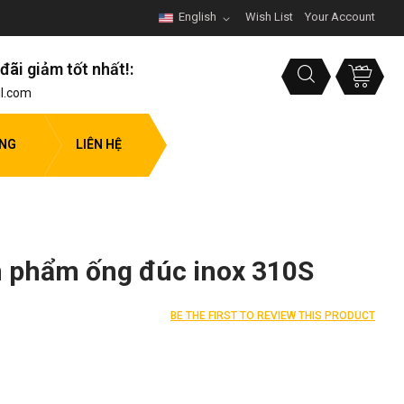
English
Wish List
Your Account
đãi giảm tốt nhất!:
l.com
ỤNG
LIÊN HỆ
ản phẩm ống đúc inox 310S
BE THE FIRST TO REVIEW THIS PRODUCT