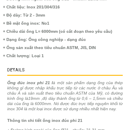
+ Chất liệu: Inox 201/304/316
+ Độ dày: Từ 2 - 3mm
+ Bề mặt ống inox: No1
+ Chiều dài ống L= 6000mm (có cắt đoạn theo yêu cầu)
+ Dạng ống: Ống công nghiệp - dạng đúc
+ Ống sản xuất theo tiêu chuẩn ASTM, JIS, DIN
+ Chất lượng: Loại 1
DETAILS
Ống đúc inox phi 21 l
à một sản phẩm dạng ống của thép
không gỉ được nhập khẩu trực tiếp từ các nước ở châu Âu và
châu Á và sản xuất theo tiêu chuẩn ASTM của Mỹ, có đường
kính ống là19mm ,độ dày thành ống từ 0,6 – 1,5mm và chiều
dài của ống là 6000mm. Nó được đúc trực tiếp nguyên khối từ
inox 304 là một loại inox được sử dụng nhiều nhất hiện nay.
Thông tin chi tiết ống inox đúc phi 21