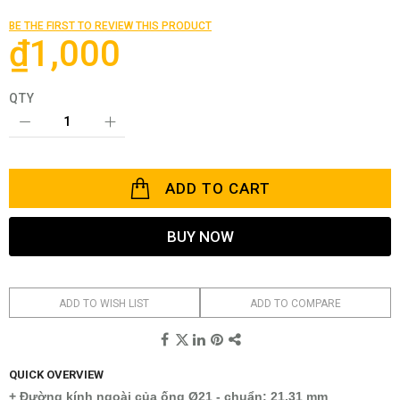
beginning
of
BE THE FIRST TO REVIEW THIS PRODUCT
the
₫1,000
images
gallery
QTY
ADD TO CART
BUY NOW
ADD TO WISH LIST
ADD TO COMPARE
QUICK OVERVIEW
+ Đường kính ngoài của ống Ø21 - chuẩn: 21.31 mm