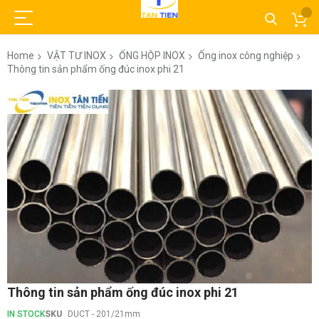
Home
VẬT TƯ INOX
ỐNG HỘP INOX
Ống inox công nghiệp
Thông tin sản phẩm ống đúc inox phi 21
Skip
to
the
end
of
the
images
gallery
Skip
Thông tin sản phẩm ống đúc inox phi 21
to
the
IN STOCK
SKU
DUCT - 201/21mm