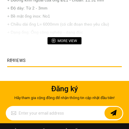
+ Đường kính ngoài của ống Ø21 - chuẩn: 21.31 mm
+ Độ dày: Từ 2 - 3mm
+ Bề mặt ống inox: No1
+ Chiều dài ống L= 6000mm (có cắt đoạn theo yêu cầu)
+ Dạng ống: Ống công nghiệp - dạng đúc
+ Ống sản xuất theo tiêu chuẩn ASTM, JIS, DIN
MORE VIEW
+ Chất lượng: Loại 1
REVIEWS
Đăng ký
Hãy tham gia cộng đồng để nhận thông tin cập nhật đầu tiên!
Sign
Up
for
Our
Newsletter: