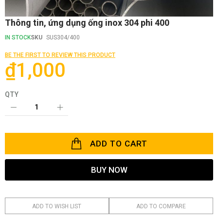
Skip
Thông tin, ứng dụng ống inox 304 phi 400
to
the
IN STOCK
SKU
SUS304/400
beginning
of
BE THE FIRST TO REVIEW THIS PRODUCT
the
₫1,000
images
gallery
QTY
ADD TO CART
BUY NOW
ADD TO WISH LIST
ADD TO COMPARE