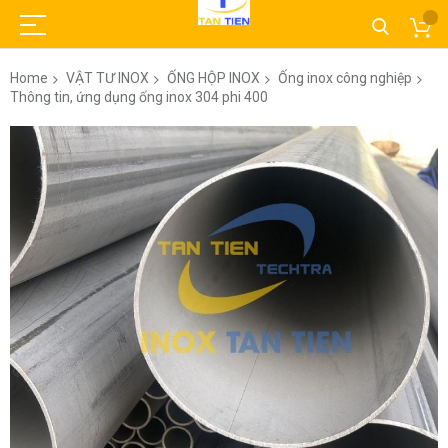
Home
VẬT TƯ INOX
ỐNG HỘP INOX
Ống inox công nghiệp
Thông tin, ứng dụng ống inox 304 phi 400
Skip
to
the
end
of
the
images
gallery