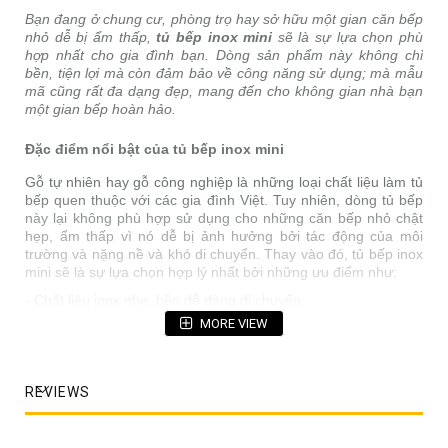
Bạn đang ở chung cư, phòng trọ hay sở hữu một gian căn bếp
nhỏ dễ bị ẩm thấp,
tủ bếp inox mini
sẽ là sự lựa chọn phù
hợp nhất cho gia đình bạn. Dòng sản phẩm này không chỉ
bền, tiện lợi mà còn đảm bảo về công năng sử dụng; mà mẫu
mã cũng rất đa dạng đẹp, mang đến cho không gian nhà bạn
một gian bếp hoàn hảo.
Đặc điểm nổi bật của tủ bếp inox mini
Gỗ tự nhiên hay gỗ công nghiệp là những loại chất liệu làm tủ
bếp quen thuộc với các gia đình Việt. Tuy nhiên, dòng tủ bếp
này lại không phù hợp sử dụng cho những căn bếp nhỏ chật
hẹp, ẩm thấp vì nó dễ bị ảnh hưởng bởi tác động của môi
trường và nặng nề và khó di chuyển. Thay vào đó, tủ bếp inox
mini sẽ là sự lựa chọn hợp lý nhất bởi những ưu điểm như:
- Chất liệu inox nhẹ, bền dễ dàng di chuyển.
MORE VIEW
- Không thấm nước, không bị mối mọt, không cong vênh, bong
tróc do thời tiết.
- Bề mặt không bám bẩn, dễ dàng vệ sinh tủ bếp và cũng
không bị hoen gỉ, luôn sáng bóng như mới.
REVIEWS
- Sản phẩm có nhiều chủng loại với mẫu mã đa dạng, phong
phú từ 100% inox đến inox cánh nhựa, cánh kính, cánh gỗ,..