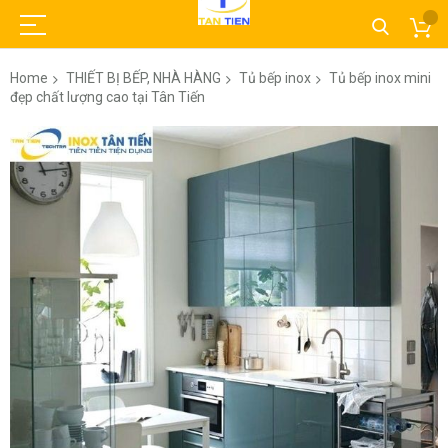
Home
THIẾT BỊ BẾP, NHÀ HÀNG
Tủ bếp inox
Tủ bếp inox mini
đẹp chất lượng cao tại Tân Tiến
Skip
to
the
end
of
the
images
gallery