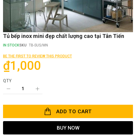
Skip
Tủ bếp inox mini đẹp chất lượng cao tại Tân Tiến
to
the
IN STOCK
SKU
TB-SUS/MN
beginning
of
BE THE FIRST TO REVIEW THIS PRODUCT
the
₫1,000
images
gallery
QTY
ADD TO CART
BUY NOW