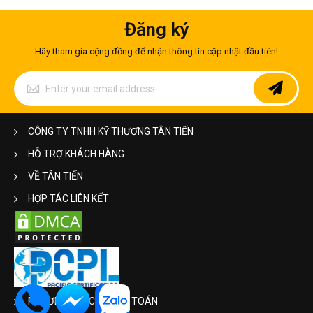
Đăng ký
Hãy tham gia cộng đồng để nhận thông tin cập nhật đầu tiên!
Sign
Up
for
Our
Newsletter:
CÔNG TY TNHH KỸ THƯƠNG TÂN TIẾN
HỖ TRỢ KHÁCH HÀNG
VỀ TÂN TIẾN
HỢP TÁC LIÊN KẾT
Tủ bếp inox mini nhỏ gọn
PHƯƠNG THỨC THANH TOÁN