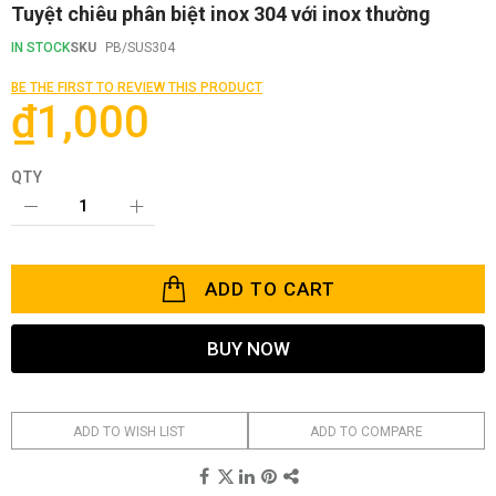
Skip
Tuyệt chiêu phân biệt inox 304 với inox thường
to
the
IN STOCK
SKU
PB/SUS304
beginning
of
BE THE FIRST TO REVIEW THIS PRODUCT
the
₫1,000
images
gallery
QTY
ADD TO CART
BUY NOW
ADD TO WISH LIST
ADD TO COMPARE