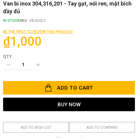
Skip
Van bi inox 304,316,201 - Tay gạt, nối ren, mặt bích
to
đầy đủ
the
beginning
IN STOCK
SKU
VB-SUS/2
of
the
BE THE FIRST TO REVIEW THIS PRODUCT
images
₫1,000
gallery
QTY
ADD TO CART
BUY NOW
ADD TO WISH LIST
ADD TO COMPARE