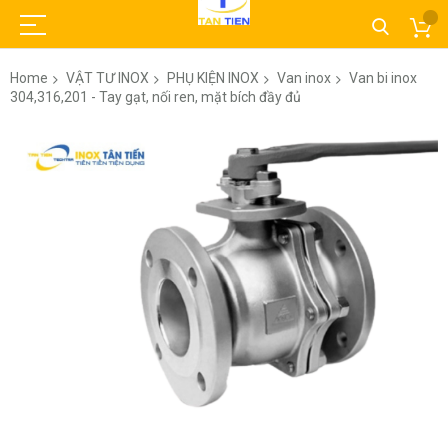
Home
VẬT TƯ INOX
PHỤ KIỆN INOX
Van inox
Van bi inox
304,316,201 - Tay gạt, nối ren, mặt bích đầy đủ
Skip
to
the
end
of
the
images
gallery