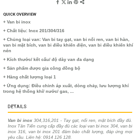
QUICK OVERVIEW
+ Van bi inox
+ Chất liệu: Inox 201/304/316
+ Chủng loại van: Van bi tay gạt, van bi nối ren, van bi hàn,
van bi mặt bích, van bi điều khiển điện, van bi điều khiển khí
nén
+ Kích thước/ kết cấu/ độ dày van đa dạng
+ Sản phẩm được gia công đồng bộ
+ Hàng chất lượng loại 1
+ Ứng dụng: Điều chỉnh áp xuất, dòng chảy, lưu lượng khí
trong hệ thống khí/ nước/ gas, ...
DETAILS
Van bi inox
304,316,201 - Tay gạt, nối ren, mặt bích đầy đủ.
Inox Tân Tiến cung cấp đầy đủ các loại van bi inox 304, van bi
inox 316, van bi inox 201 đảm bảo chất lượng, đáp ứng mọi
yêu cầu. Liên hệ: 0914 126 128.