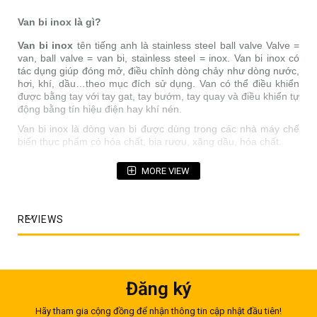
Van bi inox là gì?
Van bi inox
tên tiếng anh là stainless steel ball valve Valve =
van, ball valve = van bi, stainless steel = inox. Van bi inox có
tác dụng giúp đóng mở, điều chỉnh dòng chảy như dòng nước,
hơi, khí, dầu…theo mục đích sử dụng. Van có thể điều khiển
được bằng tay với tay gat, tay bướm, tay quay và điều khiển tự
động bằng tín hiệu điện hay khí nén.
Van bi inox
là dòng
van bi
được dùng trong các nhà máy chế
biến thực phẩm có hóa chất, bia rượu, xăng dầu, hóa chất.
MORE VIEW
REVIEWS
Đăng ký
Hãy tham gia cộng đồng để nhận thông tin cập nhật đầu tiên!