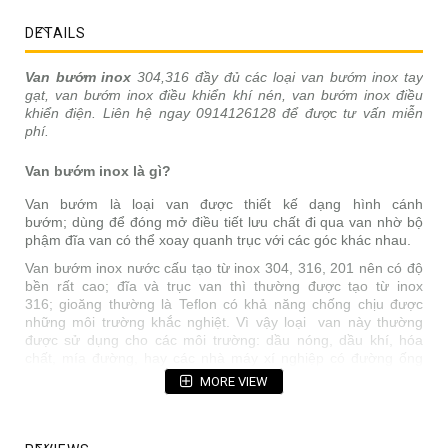
DETAILS
Van bướm inox
304,316 đầy đủ các loại van bướm inox tay
gạt, van bướm inox điều khiển khí nén, van bướm inox điều
khiển điện. Liên hệ ngay 0914126128 để được tư vấn miễn
phí.
Van bướm inox là gì?
Van bướm là loại van được thiết kế dạng hình cánh
bướm; dùng để đóng mở điều tiết lưu chất đi qua van nhờ bộ
phậm đĩa van có thể xoay quanh trục với các góc khác nhau.
Van bướm inox nước cấu tạo từ inox 304, 316, 201 nên có độ
bền rất cao; đĩa và trục van thì thường được tạo từ inox
316; gioăng thường là Teflon có khả năng chống chịu được
những môi trường khắc nghiệt. Vì vậy loại van này thường
được sử dụng cho các môi trường: dầu nóng, dầu khí, hóa
chất, mía đường, hay các nhà máy xí nghiệp có đường ống
nhiệt độ cao
MORE VIEW
Van bướm inox được thiết kế đóng mở vận hành bằng tay gạt,
tay quay hay bộ điều khiển điện, bộ điều khiển khí nén