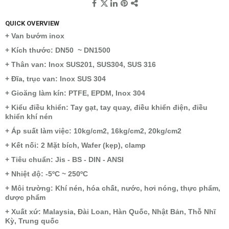
QUICK OVERVIEW
+ Van bướm inox
+ Kích thước: DN50 ~ DN1500
+ Thân van: Inox SUS201, SUS304, SUS 316
+ Đĩa, trục van: Inox SUS 304
+ Gioăng làm kín: PTFE, EPDM, Inox 304
+ Kiểu điều khiển: Tay gạt, tay quay, điều khiển điện, điều
khiển khí nén
+ Áp suất làm việc: 10kg/cm2, 16kg/cm2, 20kg/cm2
+ Kết nối: 2 Mặt bích, Wafer (kẹp), clamp
+ Tiêu chuẩn: Jis - BS - DIN - ANSI
+ Nhiệt độ: -5ºC ~ 250ºC
+ Môi trường: Khí nén, hóa chất, nước, hơi nóng, thực phẩm,
dược phẩm
+ Xuất xứ: Malaysia, Đài Loan, Hàn Quốc, Nhật Bản, Thỗ Nhĩ
Kỳ, Trung quốc