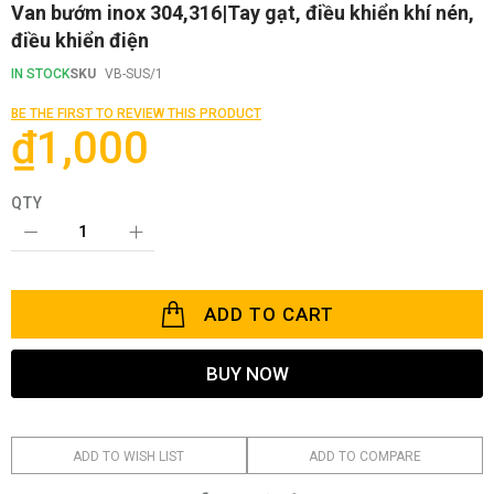
Skip
Van bướm inox 304,316|Tay gạt, điều khiển khí nén,
to
điều khiển điện
the
beginning
IN STOCK
SKU
VB-SUS/1
of
the
BE THE FIRST TO REVIEW THIS PRODUCT
images
₫1,000
gallery
QTY
ADD TO CART
BUY NOW
ADD TO WISH LIST
ADD TO COMPARE