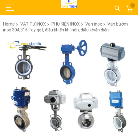
Home
VẬT TƯ INOX
PHỤ KIỆN INOX
Van inox
Van bướm
inox 304,316|Tay gạt, điều khiển khí nén, điều khiển điện
Skip
to
the
end
of
the
images
gallery