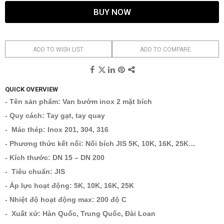
BUY NOW
ADD TO WISH LIST
ADD TO COMPARE
QUICK OVERVIEW
- Tên sản phẩm: Van bướm inox 2 mặt bích
- Quy cách: Tay gạt, tay quay
- Mác thép: Inox 201, 304, 316
- Phương thức kết nối: Nối bích JIS 5K, 10K, 16K, 25K…
- Kích thước: DN 15 – DN 200
- Tiêu chuẩn: JIS
- Áp lực hoạt động: 5K, 10K, 16K, 25K
- Nhiệt độ hoạt động max: 200 độ C
- Xuất xứ: Hàn Quốc, Trung Quốc, Đài Loan