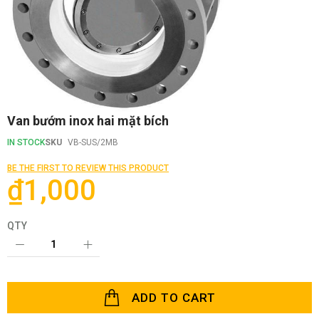
Skip
Van bướm inox hai mặt bích
to
the
IN STOCK
SKU
VB-SUS/2MB
beginning
of
BE THE FIRST TO REVIEW THIS PRODUCT
the
₫1,000
images
gallery
QTY
ADD TO CART