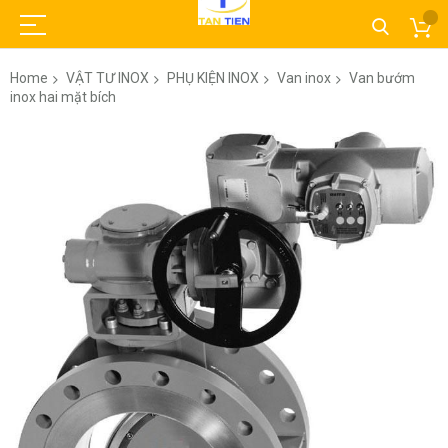
Home
VẬT TƯ INOX
PHỤ KIỆN INOX
Van inox
Van bướm
inox hai mặt bích
Skip
to
the
end
of
the
images
gallery