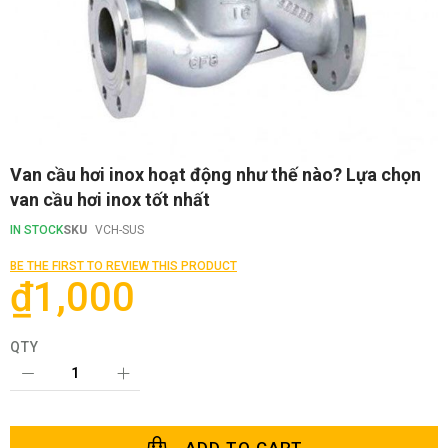
Skip
Van cầu hơi inox hoạt động như thế nào? Lựa chọn
to
van cầu hơi inox tốt nhất
the
beginning
IN STOCK
SKU
VCH-SUS
of
the
BE THE FIRST TO REVIEW THIS PRODUCT
images
₫1,000
gallery
QTY