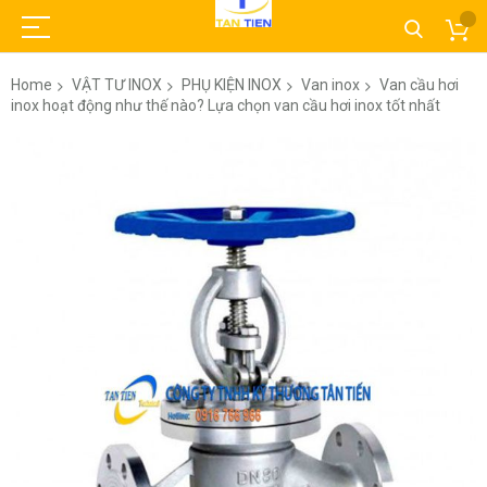
Home
VẬT TƯ INOX
PHỤ KIỆN INOX
Van inox
Van cầu hơi
inox hoạt động như thế nào? Lựa chọn van cầu hơi inox tốt nhất
Skip
to
the
end
of
the
images
gallery