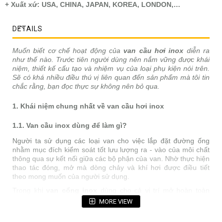
+ Xuất xứ: USA, CHINA, JAPAN, KOREA, LONDON,…
DETAILS
Muốn biết cơ chế hoạt động của
van cầu hơi inox
diễn ra
như thế nào. Trước tiên người dùng nên nắm vững được khái
niệm, thiết kế cấu tạo và nhiệm vụ của loại phụ kiện nói trên.
Sẽ có khá nhiều điều thú vị liên quan đến sản phẩm mà tôi tin
chắc rằng, bạn đọc thực sự không nên bỏ qua.
1. Khái niệm chung nhất về van cầu hơi inox
1.1. Van cầu inox dùng để làm gì?
Người ta sử dụng các loại van cho việc lắp đặt đường ống
nhằm mục đích kiểm soát tốt lưu lượng ra - vào của môi chất
thông qua sự kết nối giữa các bộ phận của van. Nhờ thực hiện
thao tác đóng, mở mà dòng chảy và khí hơi được điều tiết
theo mong muốn của người sử dụng.
Trong khi
van cổng inox
dùng cho cả vị trí mở hoàn toàn
hoặc đóng hoàn toàn. Van cầu inox lại chủ yếu được sản xuất
MORE VIEW
để điều tiết dòng chảy ở vị trí mở cửa một phần. Đây có lẽ là
loại phụ kiện phổ biến nhất trong thế giới ngày nay. Hàng triệu