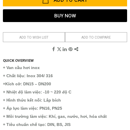
ADD TO CART
BUY NOW
ADD TO WISH LIST
ADD TO COMPARE
QUICK OVERVIEW
+ Van cầu hơi inox
+ Chất liệu: Inox 304/ 316
+
Kích cỡ: DN15 – DN200
+ Nhiệt độ làm việc: -10 ~ 220 độ C
+ Hình thức kết nối: Lắp bích
+ Áp lực làm việc: PN16, PN25
+ Môi trường làm việc: Khí, gas, nước, hơi, hóa chẩt
+ Tiêu chuẩn chế tạo: DIN, BS, JIS