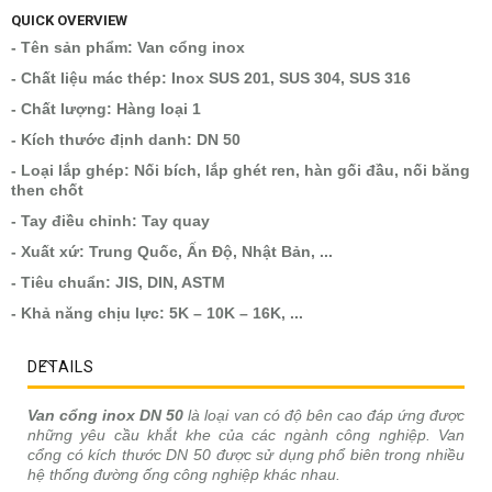
QUICK OVERVIEW
- Tên sản phẩm: Van cổng inox
- Chất liệu mác thép: Inox SUS 201, SUS 304, SUS 316
- Chất lượng: Hàng loại 1
- Kích thước định danh: DN 50
- Loại lắp ghép: Nối bích, lắp ghét ren, hàn gối đầu, nối băng
then chốt
- Tay điều chỉnh: Tay quay
- Xuất xứ: Trung Quốc, Ấn Độ, Nhật Bản, ...
- Tiêu chuẩn: JIS, DIN, ASTM
- Khả năng chịu lực: 5K – 10K – 16K, ...
DETAILS
Van cổng inox DN 50
là loại van có độ bên cao đáp ứng được
những yêu cầu khắt khe của các ngành công nghiệp. Van
cổng có kích thước DN 50 được sử dụng phổ biên trong nhiều
hệ thống đường ống công nghiệp khác nhau.