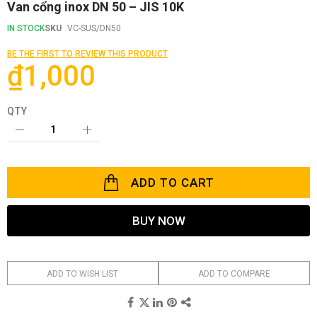
Skip
Van cổng inox DN 50 – JIS 10K
to
the
IN STOCK
SKU
VC-SUS/DN50
beginning
of
BE THE FIRST TO REVIEW THIS PRODUCT
the
₫1,000
images
gallery
QTY
ADD TO CART
BUY NOW
ADD TO WISH LIST
ADD TO COMPARE