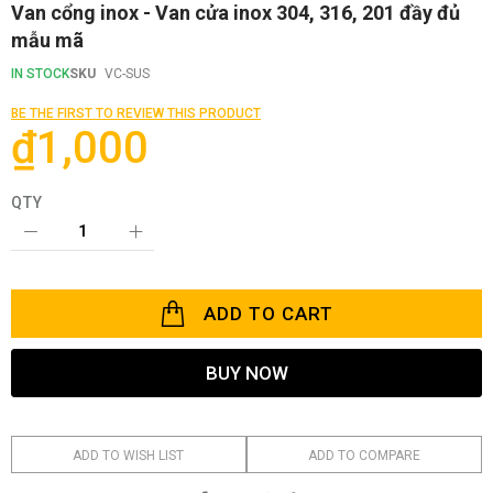
Skip
Van cổng inox - Van cửa inox 304, 316, 201 đầy đủ
to
mẫu mã
the
beginning
IN STOCK
SKU
VC-SUS
of
the
BE THE FIRST TO REVIEW THIS PRODUCT
images
₫1,000
gallery
QTY
ADD TO CART
BUY NOW
ADD TO WISH LIST
ADD TO COMPARE