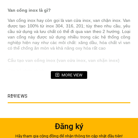
Van cổng inox là gì?
Van cổng inox hay còn gọi là van cửa inox, van chặn inox. Van
được tạo 100% từ inox 304, 316, 201; tùy theo nhu cầu, yêu
cầu sử dụng và lưu chất có thể đi qua van theo 2 hướng. Loại
van cổng này được sử dụng nhiều trong các hệ thống công
nghiệp hiện nay như các môi chất: xăng dầu, hóa chất vì van
có thể chống ăn mòn và khả năng oxy hóa rất cao
Cấu tạo van cổng inox (van cửa inox, van chặn inox)
Các bộ phận chính:
MORE VIEW
- Thân van: Thường được kết nối với các bộ phận khác của
van bằng ren hoặc mặt bích
- Nắp van: Có chứa các bộ phận chuyển động và được gắn
REVIEWS
với thân van; thường được liên hết với thân van bằng bulong
để giúp tháo lắp, bảo trì van dễ dàng
- Bộ phận bên trong van:Bao gồm trục, đĩa, cổng, cánh cổng
và vòng đệm
Đăng ký
Hãy tham gia cộng đồng để nhận thông tin cập nhật đầu tiên!