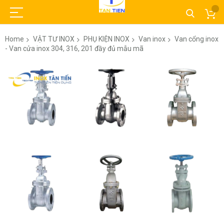
Home
VẬT TƯ INOX
PHỤ KIỆN INOX
Van inox
Van cổng inox
- Van cửa inox 304, 316, 201 đầy đủ mẫu mã
Skip
to
the
end
of
the
images
gallery