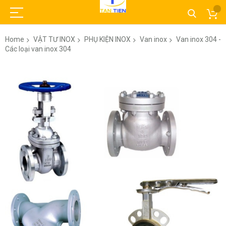
Home
VẬT TƯ INOX
PHỤ KIỆN INOX
Van inox
Van inox 304 -
Các loại van inox 304
Skip
to
the
end
of
the
images
gallery