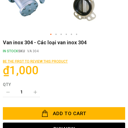
Skip
Van inox 304 - Các loại van inox 304
to
the
IN STOCK
SKU
VA 304
beginning
of
BE THE FIRST TO REVIEW THIS PRODUCT
the
₫1,000
images
gallery
QTY
ADD TO CART