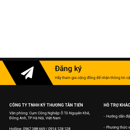
Đăng ký
Hãy tham gia cộng đồng để nhận thông tin cậ
CÔNG TY TNHH KỸ THƯƠNG TÂN TIẾN
HỖ TRỢ KHÁ
Văn phòng: Cụm Công Nghiệp Ô Tô Nguyên Khê,
Hướng dẫn đặ
Đông Anh, TP Hà Nội, Việt Nam
Phương thức 
Hotline: 0967 388 669 / 0914 128 128