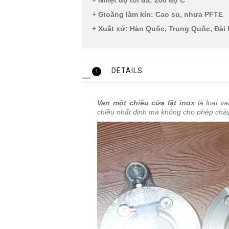
+ Nhiệt độ tối đa: 200 độ C
+ Gioăng làm kín: Cao su, nhưa PFTE
+ Xuất xứ: Hàn Quốc, Trung Quốc, Đài
DETAILS
1
Van một chiều cửa lật inox
là loại v
chiều nhất định mà không cho phép chảy