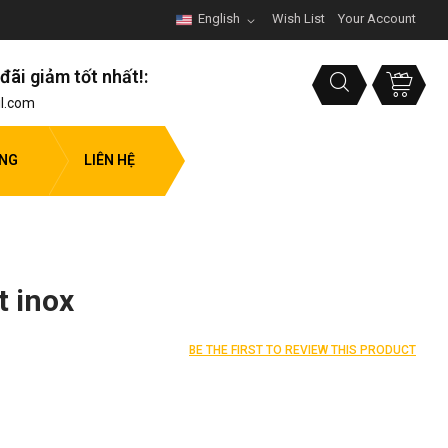
English
Wish List
Your Account
đãi giảm tốt nhất!:
l.com
ỤNG
LIÊN HỆ
t inox
BE THE FIRST TO REVIEW THIS PRODUCT