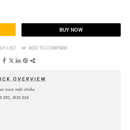
BUY NOW
SH LIST
ADD TO COMPARE
ICK OVERVIEW
an inox một chiều
US 201, SUS 316