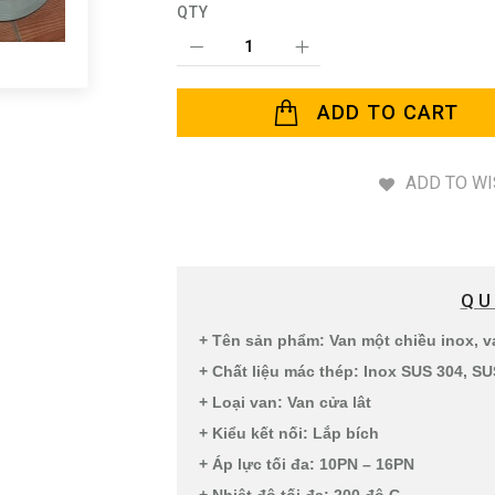
QTY
ADD TO CART
ADD TO WI
QU
+ Tên sản phẩm: Van một chiều inox, v
+ Chất liệu mác thép: Inox SUS 304, S
+ Loại van: Van cửa lât
+ Kiểu kết nối: Lắp bích
+ Áp lực tối đa: 10PN – 16PN