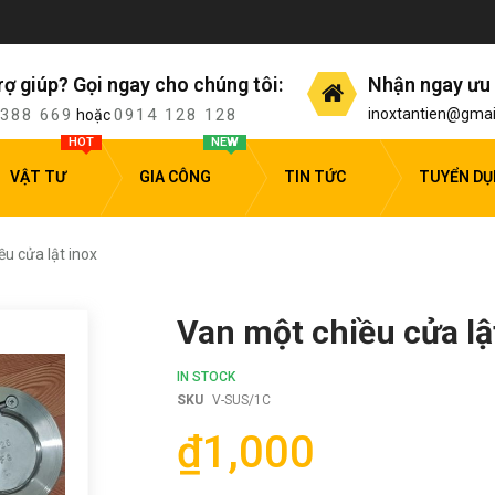
rợ giúp? Gọi ngay cho chúng tôi:
Nhận ngay ưu 
 388 669
0914 128 128
inoxtantien@gmai
hoặc
HOT
NEW
VẬT TƯ
GIA CÔNG
TIN TỨC
TUYỂN D
u cửa lật inox
Van một chiều cửa lậ
IN STOCK
SKU
V-SUS/1C
₫1,000