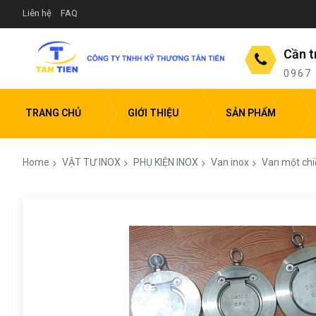
Liên hệ
FAQ
Cần t
0967
TRANG CHỦ
GIỚI THIỆU
SẢN PHẨM
Home
VẬT TƯ INOX
PHỤ KIỆN INOX
Van inox
Van một chiề
Skip
to
the
end
of
the
images
gallery